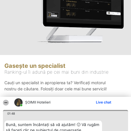
Gasește un specialist
Ranking-ul îi adună pe cei mai buni din industrie
Cauți un specialist in apropierea ta? Verificați motorul
nostru de căutare. Folosiți doar cele mai bune servicii!
ȘOIMII Hotelieri
Live chat
Căutare
01:48
Bună, suntem încântați să vă ajutăm! 🙂 Vă rugăm
să faceți clic pe subiectul de conversație