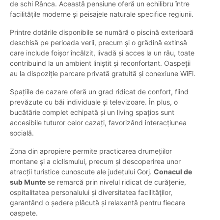
de schi Rânca. Această pensiune oferă un echilibru între
facilitățile moderne și peisajele naturale specifice regiunii.
Printre dotările disponibile se numără o piscină exterioară
deschisă pe perioada verii, precum și o grădină extinsă
care include foișor încălzit, livadă și acces la un râu, toate
contribuind la un ambient liniștit și reconfortant. Oaspeții
au la dispoziție parcare privată gratuită și conexiune WiFi.
Spațiile de cazare oferă un grad ridicat de confort, fiind
prevăzute cu băi individuale și televizoare. În plus, o
bucătărie complet echipată și un living spațios sunt
accesibile tuturor celor cazați, favorizând interacțiunea
socială.
Zona din apropiere permite practicarea drumețiilor
montane și a ciclismului, precum și descoperirea unor
atracții turistice cunoscute ale județului Gorj.
Conacul de
sub Munte
se remarcă prin nivelul ridicat de curățenie,
ospitalitatea personalului și diversitatea facilităților,
garantând o ședere plăcută și relaxantă pentru fiecare
oaspete.