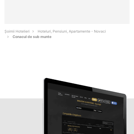
Șoimii Hotelieri
Hoteluri, Pensiuni, Apartamente - Novaci
Conacul de sub munte