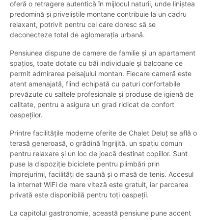
oferă o retragere autentică în mijlocul naturii, unde liniștea
predomină și priveliștile montane contribuie la un cadru
relaxant, potrivit pentru cei care doresc să se
deconecteze total de aglomerația urbană.
Pensiunea dispune de camere de familie și un apartament
spațios, toate dotate cu băi individuale și balcoane ce
permit admirarea peisajului montan. Fiecare cameră este
atent amenajată, fiind echipată cu paturi confortabile
prevăzute cu saltele profesionale și produse de igienă de
calitate, pentru a asigura un grad ridicat de confort
oaspeților.
Printre facilitățile moderne oferite de Chalet Deluț se află o
terasă generoasă, o grădină îngrijită, un spațiu comun
pentru relaxare și un loc de joacă destinat copiilor. Sunt
puse la dispoziție biciclete pentru plimbări prin
împrejurimi, facilități de saună și o masă de tenis. Accesul
la internet WiFi de mare viteză este gratuit, iar parcarea
privată este disponibilă pentru toți oaspeții.
La capitolul gastronomie, această pensiune pune accent