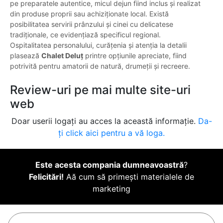
pe preparatele autentice, micul dejun fiind inclus și realizat
din produse proprii sau achiziționate local. Există
posibilitatea servirii prânzului și cinei cu delicatese
tradiționale, ce evidențiază specificul regional.
Ospitalitatea personalului, curățenia și atenția la detalii
plasează
Chalet Deluț
printre opțiunile apreciate, fiind
potrivită pentru amatorii de natură, drumeții și recreere.
Review-uri pe mai multe site-uri
web
Doar userii logați au acces la această informație.
Da-
ți click aici pentru a vă loga.
Este acesta compania dumneavoastră
?
Felicitări!
Aă cum să primești materialele de
marketing