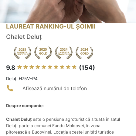
LAUREAT RANKING-UL ȘOIMII
Chalet Deluț
9.8
(154)
Deluţ, H75V+P4
Afișează numărul de telefon
Despre companie:
Chalet Deluț
este o pensiune agroturistică situată în satul
Deluț, parte a comunei Fundu Moldovei, în zona
pitorească a Bucovinei. Locația acestei unități turistice