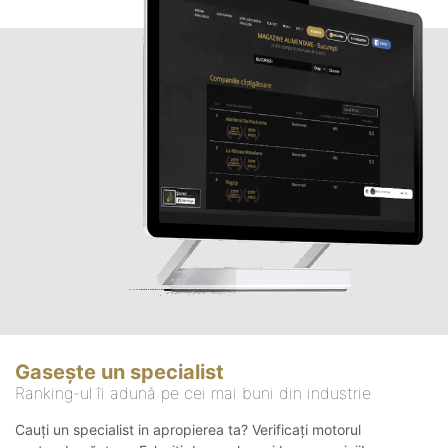
Gasește un specialist
Ranking-ul îi adună pe cei mai buni din industrie
Cauți un specialist in apropierea ta? Verificați motorul