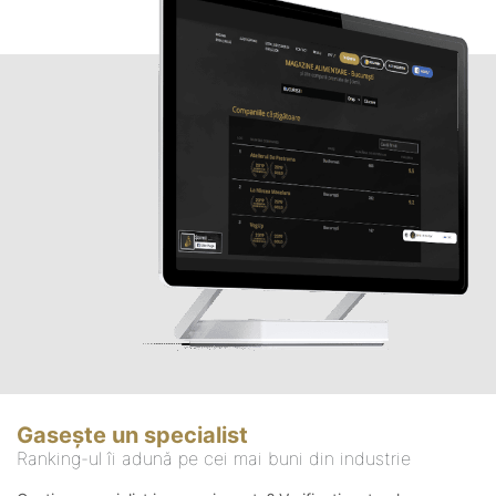
Gasește un specialist
Ranking-ul îi adună pe cei mai buni din industrie