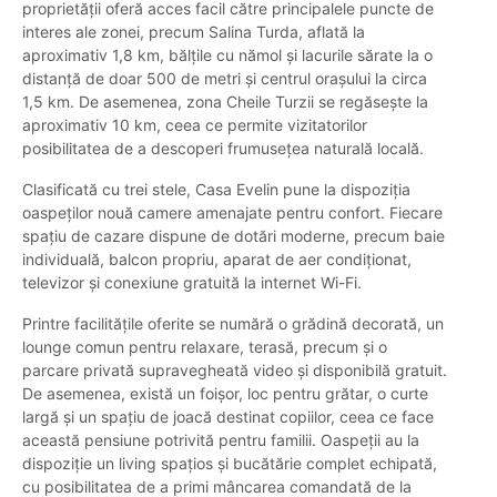
proprietății oferă acces facil către principalele puncte de
interes ale zonei, precum Salina Turda, aflată la
aproximativ 1,8 km, bălțile cu nămol și lacurile sărate la o
distanță de doar 500 de metri și centrul orașului la circa
1,5 km. De asemenea, zona Cheile Turzii se regăsește la
aproximativ 10 km, ceea ce permite vizitatorilor
posibilitatea de a descoperi frumusețea naturală locală.
Clasificată cu trei stele, Casa Evelin pune la dispoziția
oaspeților nouă camere amenajate pentru confort. Fiecare
spațiu de cazare dispune de dotări moderne, precum baie
individuală, balcon propriu, aparat de aer condiționat,
televizor și conexiune gratuită la internet Wi-Fi.
Printre facilitățile oferite se numără o grădină decorată, un
lounge comun pentru relaxare, terasă, precum și o
parcare privată supravegheată video și disponibilă gratuit.
De asemenea, există un foișor, loc pentru grătar, o curte
largă și un spațiu de joacă destinat copiilor, ceea ce face
această pensiune potrivită pentru familii. Oaspeții au la
dispoziție un living spațios și bucătărie complet echipată,
cu posibilitatea de a primi mâncarea comandată de la