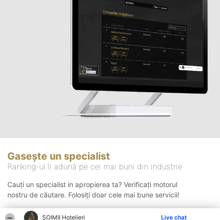
Gasește un specialist
Ranking-ul îi adună pe cei mai buni din industrie
Cauți un specialist in apropierea ta? Verificați motorul
nostru de căutare. Folosiți doar cele mai bune servicii!
ȘOIMII Hotelieri
Live chat