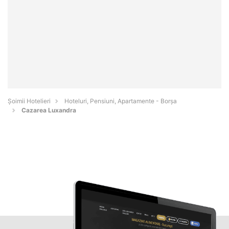
Șoimii Hotelieri
Hoteluri, Pensiuni, Apartamente - Borşa
Cazarea Luxandra