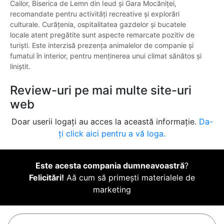
Cailor, Biserica de Lemn din Ieud și Gara Mocăniței,
recomandate pentru activități recreative și explorări
culturale. Curățenia, ospitalitatea gazdelor și bucatele
locale atent pregătite sunt aspecte remarcate pozitiv de
turiști. Este interzisă prezența animalelor de companie și
fumatul în interior, pentru menținerea unui climat sănătos și
liniștit.
Review-uri pe mai multe site-uri
web
Doar userii logați au acces la această informație.
Da-
ți click aici pentru a vă loga.
Este acesta compania dumneavoastră
?
Felicitări!
Aă cum să primești materialele de
marketing