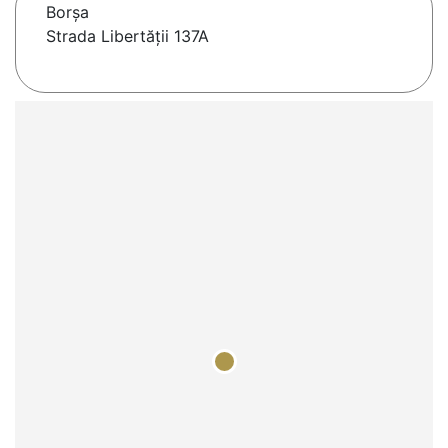
Borşa
Strada Libertății 137A