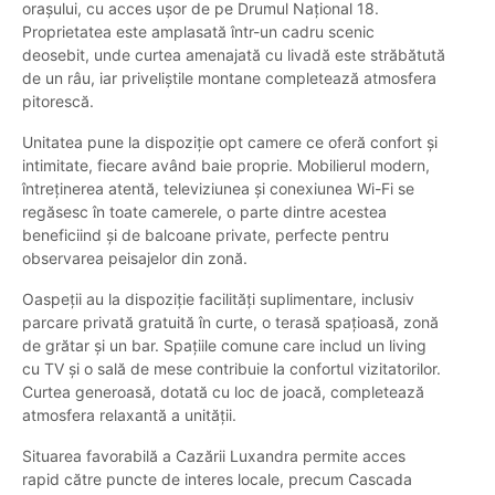
orașului, cu acces ușor de pe Drumul Național 18.
Proprietatea este amplasată într-un cadru scenic
deosebit, unde curtea amenajată cu livadă este străbătută
de un râu, iar priveliștile montane completează atmosfera
pitorescă.
Unitatea pune la dispoziție opt camere ce oferă confort și
intimitate, fiecare având baie proprie. Mobilierul modern,
întreținerea atentă, televiziunea și conexiunea Wi-Fi se
regăsesc în toate camerele, o parte dintre acestea
beneficiind și de balcoane private, perfecte pentru
observarea peisajelor din zonă.
Oaspeții au la dispoziție facilități suplimentare, inclusiv
parcare privată gratuită în curte, o terasă spațioasă, zonă
de grătar și un bar. Spațiile comune care includ un living
cu TV și o sală de mese contribuie la confortul vizitatorilor.
Curtea generoasă, dotată cu loc de joacă, completează
atmosfera relaxantă a unității.
Situarea favorabilă a Cazării Luxandra permite acces
rapid către puncte de interes locale, precum Cascada