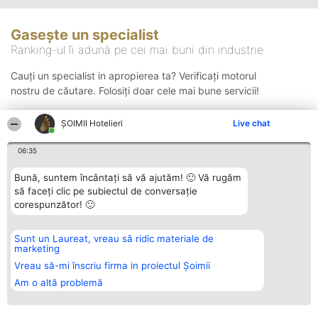
Gasește un specialist
Ranking-ul îi adună pe cei mai buni din industrie
Cauți un specialist in apropierea ta? Verificați motorul
nostru de căutare. Folosiți doar cele mai bune servicii!
ȘOIMII Hotelieri
Live chat
Căutare
06:35
Bună, suntem încântați să vă ajutăm! 🙂 Vă rugăm
să faceți clic pe subiectul de conversație
corespunzător! 🙂
Sunt un Laureat, vreau să ridic materiale de
Organizator Ranking
Plebiscyt
Contact
marketing
BRIGHT SOLUTIONS BR SRL
Câștigătorii
Contact
Aleea Timisul De Sus 2 Bl. A30
Lista Tuturor
Vreau să-mi înscriu firma in proiectul Șoimii
Sc. A Et. 4 Ap. 13 Cod 061952
Laureaților
Am o altă problemă
București
Reguli
CUI 36737675
Statut
tel: +40 770 990 492
Politica de
confidențialitate