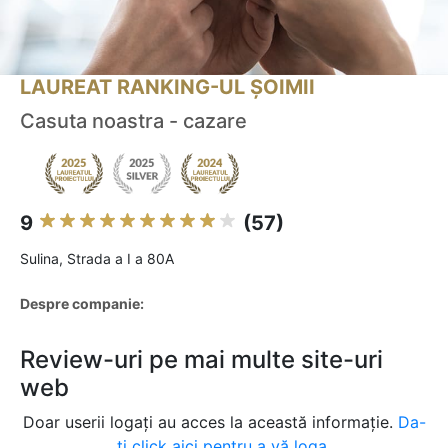
LAUREAT RANKING-UL ȘOIMII
Casuta noastra - cazare
9
(57)
Sulina, Strada a I a 80A
Despre companie:
Review-uri pe mai multe site-uri
web
Doar userii logați au acces la această informație.
Da-
ți click aici pentru a vă loga.