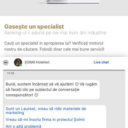
Gasește un specialist
Ranking-ul îi adună pe cei mai buni din industrie
Cauți un specialist in apropierea ta? Verificați motorul
nostru de căutare. Folosiți doar cele mai bune servicii!
ȘOIMII Hotelieri
Live chat
Căutare
11:10
Bună, suntem încântați să vă ajutăm! 🙂 Vă rugăm
să faceți clic pe subiectul de conversație
corespunzător! 🙂
Sunt un Laureat, vreau să ridic materiale de
Organizator Ranking
Plebiscyt
Contact
marketing
BRIGHT SOLUTIONS BR SRL
Câștigătorii
Contact
Aleea Timisul De Sus 2 Bl. A30
Lista Tuturor
Vreau să-mi înscriu firma in proiectul Șoimii
Sc. A Et. 4 Ap. 13 Cod 061952
Laureaților
Am o altă problemă
București
Reguli