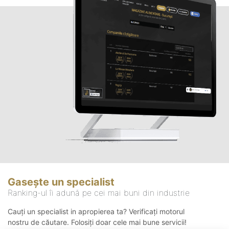
Gasește un specialist
Ranking-ul îi adună pe cei mai buni din industrie
Cauți un specialist in apropierea ta? Verificați motorul
nostru de căutare. Folosiți doar cele mai bune servicii!