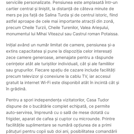
serviciile personalizate. Pensiunea este amplasată într-un
cartier central și liniștit, la distanță de câteva minute de
mers pe jos față de Salina Turda și de centrul istoric, fiind
astfel aproape de cele mai importante atracții din zonă,
precum Cheile Turzii, Cheile Turenilor, Valea Arieșului,
monumentul lui Mihai Viteazul sau Castrul roman Potaissa.
Inițial având un număr limitat de camere, pensiunea și-a
extins capacitatea și pune la dispoziția celor interesați
zece camere generoase, amenajate pentru a răspunde
cerințelor atât ale turiștilor individuali, cât și ale familiilor
sau grupurilor. Fiecare spațiu de cazare include facilități
precum televizor și conexiune la cablu TV, iar accesul
gratuit la internet Wi-Fi este disponibil atât în incintă cât și
în grădină.
Pentru a spori independența vizitatorilor, Casa Tudor
dispune de o bucătărie complet echipată, ce permite
auto-servirea, împreună cu o sală de mese dotată cu
frigider, aparat de cafea și cuptor cu microunde. Printre
facilitățile suplimentare se numără opțiunea de a primi
pătuțuri pentru copii sub doi ani, posibilitatea comandării