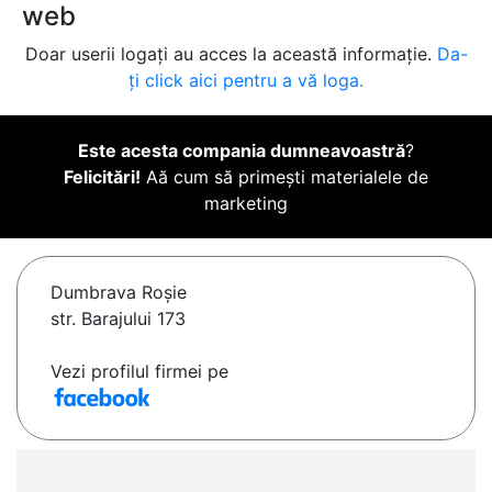
web
Doar userii logați au acces la această informație.
Da-
ți click aici pentru a vă loga.
Este acesta compania dumneavoastră
?
Felicitări!
Aă cum să primești materialele de
marketing
Dumbrava Roşie
str. Barajului 173
Vezi profilul firmei pe