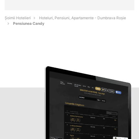
Șoimii Hotelieri
Hoteluri, Pensiuni, Apartamente - Dumbrava Roşie
Pensiunea Candy