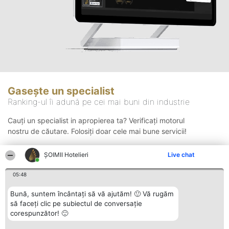
Gasește un specialist
Ranking-ul îi adună pe cei mai buni din industrie
Cauți un specialist in apropierea ta? Verificați motorul
nostru de căutare. Folosiți doar cele mai bune servicii!
ȘOIMII Hotelieri
Live chat
Căutare
05:48
Bună, suntem încântați să vă ajutăm! 🙂 Vă rugăm
să faceți clic pe subiectul de conversație
corespunzător! 🙂