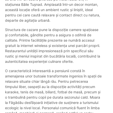
stațiunea Băile Tușnad. Amplasată într-un decor montan,
această locație oferă un ambient rustic și liniștit, ideal
pentru cei care caută relaxare și contact direct cu natura,
departe de agitația urbană.
Structura de cazare pune la dispoziție camere spațioase
și confortabile, gândite pentru a asigura o odihnă de
calitate. Printre facilitățile prezente se numără accesul
gratuit la internet wireless și existența unei parcări proprii.
Restaurantul unității impresionează prin specificul său
rustic și meniul inspirat din bucătăria locală, contribuind la
autenticitatea experienței culinare oferite.
O caracteristică interesantă a pensiunii constă în
amenajarea unor butoaie transformate ingenios în spații de
relaxare situate chiar lângă râu. Pentru petrecerea
timpului liber, oaspeții au la dispoziție activități precum
karaoke, tenis de masă, biliard, fotbal de masă, precum și
o trambulină pentru copii pe durata sezonului cald. Moara
la Făgădău desfășoară inițiative de susținere a turismului
ecologic la nivel local. Personalul comunică fluent în limba