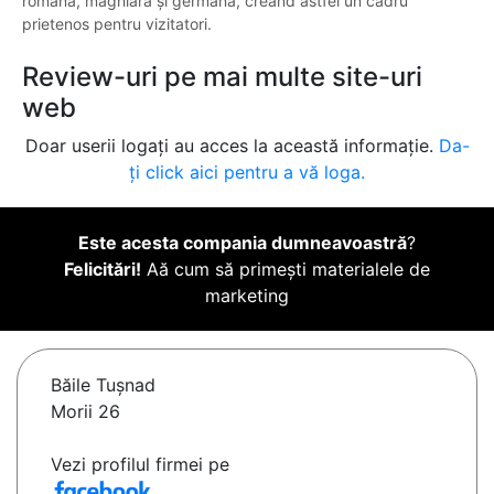
română, maghiară și germană, creând astfel un cadru
prietenos pentru vizitatori.
Review-uri pe mai multe site-uri
web
Doar userii logați au acces la această informație.
Da-
ți click aici pentru a vă loga.
Este acesta compania dumneavoastră
?
Felicitări!
Aă cum să primești materialele de
marketing
Băile Tuşnad
Morii 26
Vezi profilul firmei pe