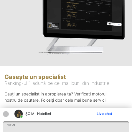
Gasește un specialist
Ranking-ul îi adună pe cei mai buni din industrie
Cauți un specialist in apropierea ta? Verificați motorul
nostru de căutare. Folosiți doar cele mai bune servicii!
ȘOIMII Hotelieri
Live chat
Căutare
19:29