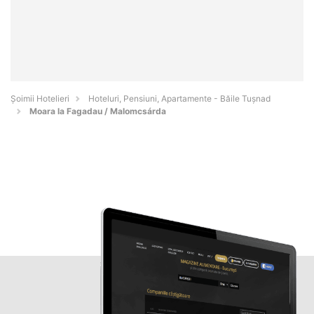
Șoimii Hotelieri
Hoteluri, Pensiuni, Apartamente - Băile Tuşnad
Moara la Fagadau / Malomcsárda