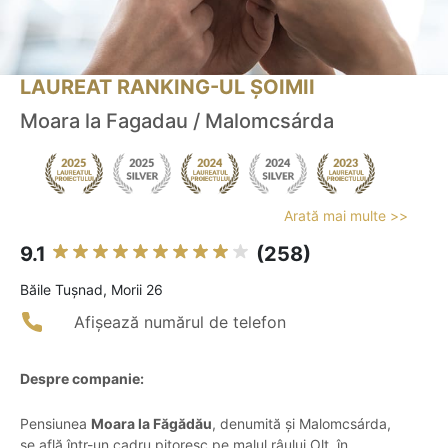
LAUREAT RANKING-UL ȘOIMII
Moara la Fagadau / Malomcsárda
Arată mai multe >>
9.1
(258)
Băile Tuşnad, Morii 26
Afișează numărul de telefon
Despre companie:
Pensiunea
Moara la Făgădău
, denumită și Malomcsárda,
se află într-un cadru pitoresc pe malul râului Olt, în