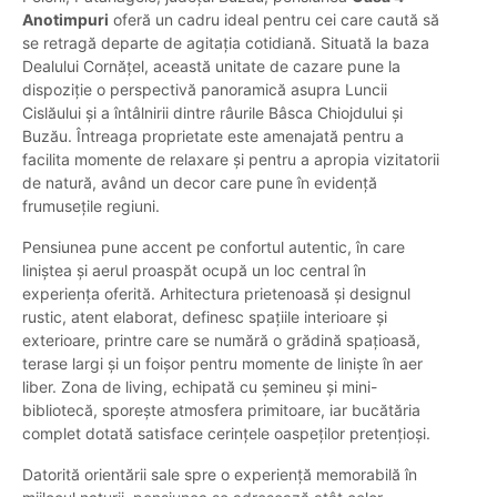
Anotimpuri
oferă un cadru ideal pentru cei care caută să
se retragă departe de agitația cotidiană. Situată la baza
Dealului Cornățel, această unitate de cazare pune la
dispoziție o perspectivă panoramică asupra Luncii
Cislăului și a întâlnirii dintre râurile Bâsca Chiojdului și
Buzău. Întreaga proprietate este amenajată pentru a
facilita momente de relaxare și pentru a apropia vizitatorii
de natură, având un decor care pune în evidență
frumusețile regiuni.
Pensiunea pune accent pe confortul autentic, în care
liniștea și aerul proaspăt ocupă un loc central în
experiența oferită. Arhitectura prietenoasă și designul
rustic, atent elaborat, definesc spațiile interioare și
exterioare, printre care se numără o grădină spațioasă,
terase largi și un foișor pentru momente de liniște în aer
liber. Zona de living, echipată cu șemineu și mini-
bibliotecă, sporește atmosfera primitoare, iar bucătăria
complet dotată satisface cerințele oaspeților pretențioși.
Datorită orientării sale spre o experiență memorabilă în