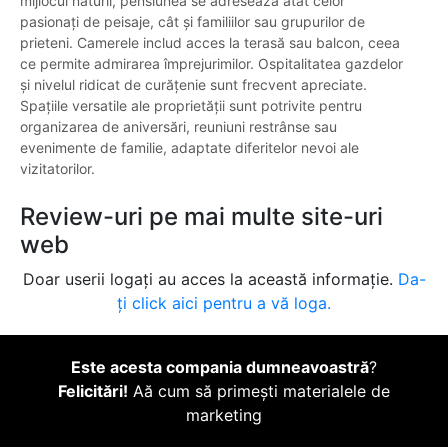
mijlocul naturii, pensiunea se adresează atât celor
pasionați de peisaje, cât și familiilor sau grupurilor de
prieteni. Camerele includ acces la terasă sau balcon, ceea
ce permite admirarea împrejurimilor. Ospitalitatea gazdelor
și nivelul ridicat de curățenie sunt frecvent apreciate.
Spațiile versatile ale proprietății sunt potrivite pentru
organizarea de aniversări, reuniuni restrânse sau
evenimente de familie, adaptate diferitelor nevoi ale
vizitatorilor.
Review-uri pe mai multe site-uri
web
Doar userii logați au acces la această informație.
Da-
ți click aici pentru a vă loga.
Este acesta compania dumneavoastră
?
Felicitări!
Aă cum să primești materialele de
marketing