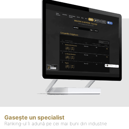
Gasește un specialist
Ranking-ul îi adună pe cei mai buni din industrie