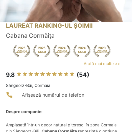
LAUREAT RANKING-UL ȘOIMII
Cabana Cormăiţa
Arată mai multe >>
9.8
(54)
Sângeorz-Băi, Cormaia
Afișează numărul de telefon
Despre companie:
Amplasată într-un decor natural pitoresc, în zona Cormaia
din Sângeorz-Băi,
Cabana Cormăița
reprezintă o opțiune