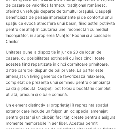
de cazare ce valorifică farmecul tradițional românesc,
oferind un refugiu departe de tumultul orașului. Oaspeții
beneficiază de peisaje impresionante și de confortul unui
spațiu ce evocă atmosfera unui basm, fiind astfel potrivită
pentru cei aflați în căutarea unei reconectări cu mediul
înconjurător, în apropierea Munților Rodnei și a cascadei
Cheilor.
Unitatea pune la dispoziție în jur de 20 de locuri de
cazare, cu posibilitatea extinderii cu încă cinci, toate
acestea fiind repartizate în cinci dormitoare primitoare,
dintre care trei dispun de băi private. La parter este
amenajat un living generos ce favorizează relaxarea,
completat de prezența unui șemineu pentru o ambianță
caldă și plăcută. Oaspeții pot folosi o bucătărie complet
utilată, precum și o baie comună.
Un element distinctiv al proprietății îl reprezintă spațiul
exterior care include un foișor, un loc special amenajat
pentru grătar și un ciubăr, facilități create pentru a asigura
momente memorabile în aer liber. Acestea permit