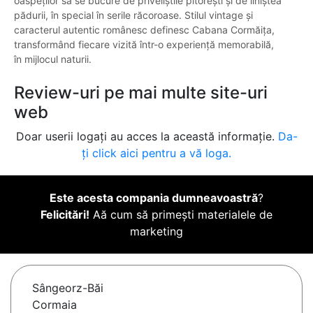
oaspeților să se bucure de priveliștile pitorești și de liniștea
pădurii, în special în serile răcoroase. Stilul vintage și
caracterul autentic românesc definesc Cabana Cormăița,
transformând fiecare vizită într-o experiență memorabilă,
în mijlocul naturii.
Review-uri pe mai multe site-uri
web
Doar userii logați au acces la această informație.
Da-
ți click aici pentru a vă loga.
Este acesta compania dumneavoastră
?
Felicitări!
Aă cum să primești materialele de
marketing
Sângeorz-Băi
Cormaia