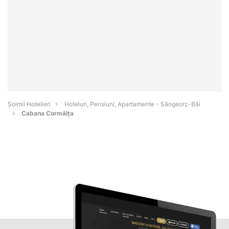
Șoimii Hotelieri
Hoteluri, Pensiuni, Apartamente - Sângeorz-Băi
Cabana Cormăiţa