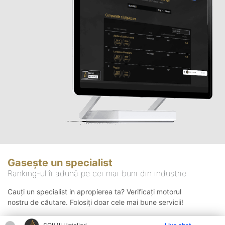
Gasește un specialist
Ranking-ul îi adună pe cei mai buni din industrie
Cauți un specialist in apropierea ta? Verificați motorul
nostru de căutare. Folosiți doar cele mai bune servicii!