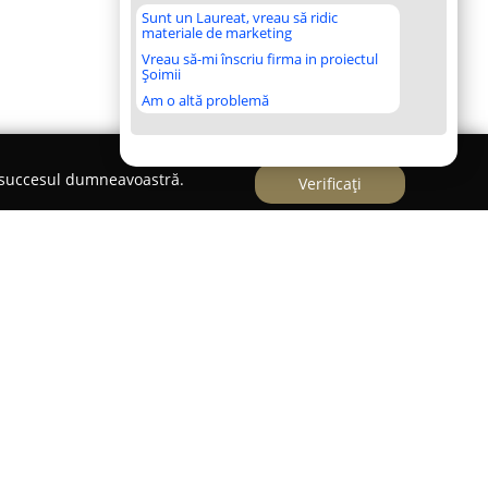
Sunt un Laureat, vreau să ridic
materiale de marketing
Vreau să-mi înscriu firma in proiectul
Șoimii
Am o altă problemă
e succesul dumneavoastră.
Verificați
Sfântu Gheorghe,
BTheHotel
se distinge ca unitate
 apreciat pentru atmosfera elegantă și varietatea
că confortul oaspeților. Camerele sunt amenajate
u sistem de aer condiționat, televizor cu ecran