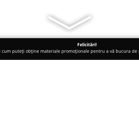
Felicitări!
ți cum puteți obține materiale promoționale pentru a vă bucura d
 - Sfântu Gheorghe
BTheHotel
Despre companie:
Amplasat în centrul orașului 
hotelieră de patru stele, fiind
facilităților menite să sporeas
pentru relaxare, fiind dotate c
Arată mai multe >>