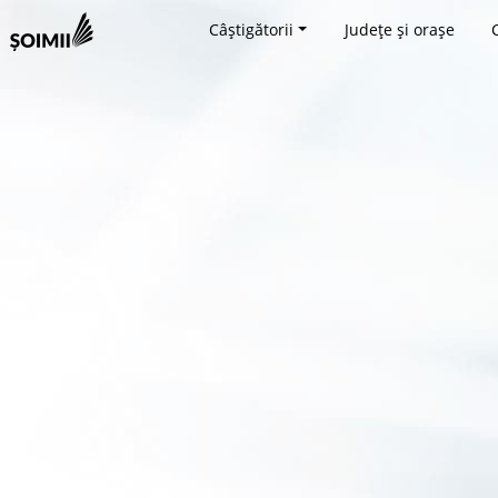
Câștigătorii
Județe și orașe