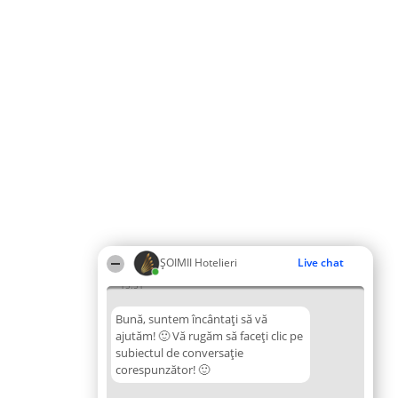
ȘOIMII Hotelieri
Live chat
15:51
Bună, suntem încântați să vă
ajutăm! 🙂 Vă rugăm să faceți clic pe
subiectul de conversație
corespunzător! 🙂