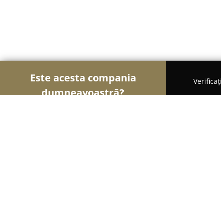
Este acesta compania
Verifica
dumneavoastră?
Șoimii Hotelieri
Hoteluri, Pensiuni, Apartamente
BTheHotel