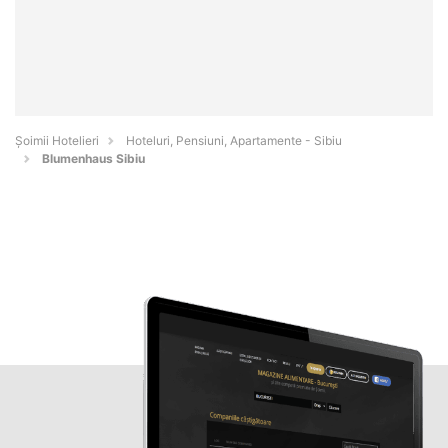
Șoimii Hotelieri
Hoteluri, Pensiuni, Apartamente - Sibiu
Blumenhaus Sibiu