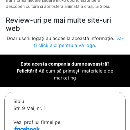
transformă fiecare ședere într-o oportunitate de a
descoperi cultura și atmosfera animată a orașului Sibiu.
Review-uri pe mai multe site-uri
web
Doar userii logați au acces la această informație.
Da-
ți click aici pentru a vă loga.
Este acesta compania dumneavoastră
?
Felicitări!
Aă cum să primești materialele de
marketing
Sibiu
Str. 9 Mai, nr. 1
Vezi profilul firmei pe