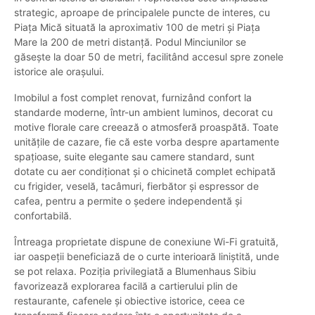
strategic, aproape de principalele puncte de interes, cu
Piața Mică situată la aproximativ 100 de metri și Piața
Mare la 200 de metri distanță. Podul Minciunilor se
găsește la doar 50 de metri, facilitând accesul spre zonele
istorice ale orașului.
Imobilul a fost complet renovat, furnizând confort la
standarde moderne, într-un ambient luminos, decorat cu
motive florale care creează o atmosferă proaspătă. Toate
unitățile de cazare, fie că este vorba despre apartamente
spațioase, suite elegante sau camere standard, sunt
dotate cu aer condiționat și o chicinetă complet echipată
cu frigider, veselă, tacâmuri, fierbător și espressor de
cafea, pentru a permite o ședere independentă și
confortabilă.
Întreaga proprietate dispune de conexiune Wi-Fi gratuită,
iar oaspeții beneficiază de o curte interioară liniștită, unde
se pot relaxa. Poziția privilegiată a Blumenhaus Sibiu
favorizează explorarea facilă a cartierului plin de
restaurante, cafenele și obiective istorice, ceea ce