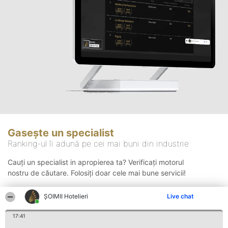
Gasește un specialist
Ranking-ul îi adună pe cei mai buni din industrie
Cauți un specialist in apropierea ta? Verificați motorul
nostru de căutare. Folosiți doar cele mai bune servicii!
ȘOIMII Hotelieri
Live chat
Căutare
17:41