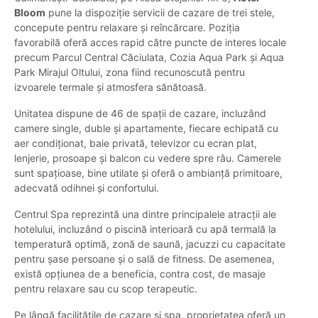
Bloom
pune la dispoziție servicii de cazare de trei stele,
concepute pentru relaxare și reîncărcare. Poziția
favorabilă oferă acces rapid către puncte de interes locale
precum Parcul Central Căciulata, Cozia Aqua Park și Aqua
Park Mirajul Oltului, zona fiind recunoscută pentru
izvoarele termale și atmosfera sănătoasă.
Unitatea dispune de 46 de spații de cazare, incluzând
camere single, duble și apartamente, fiecare echipată cu
aer condiționat, baie privată, televizor cu ecran plat,
lenjerie, prosoape și balcon cu vedere spre râu. Camerele
sunt spațioase, bine utilate și oferă o ambianță primitoare,
adecvată odihnei și confortului.
Centrul Spa reprezintă una dintre principalele atracții ale
hotelului, incluzând o piscină interioară cu apă termală la
temperatură optimă, zonă de saună, jacuzzi cu capacitate
pentru șase persoane și o sală de fitness. De asemenea,
există opțiunea de a beneficia, contra cost, de masaje
pentru relaxare sau cu scop terapeutic.
Pe lângă facilitățile de cazare și spa, proprietatea oferă un