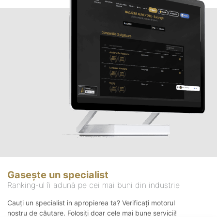
Gasește un specialist
Ranking-ul îi adună pe cei mai buni din industrie
Cauți un specialist in apropierea ta? Verificați motorul
nostru de căutare. Folosiți doar cele mai bune servicii!