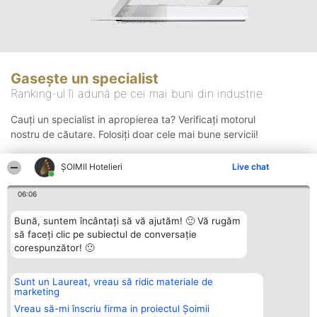
Gasește un specialist
Ranking-ul îi adună pe cei mai buni din industrie
Cauți un specialist in apropierea ta? Verificați motorul
nostru de căutare. Folosiți doar cele mai bune servicii!
ȘOIMII Hotelieri
Live chat
Căutare
06:06
Bună, suntem încântați să vă ajutăm! 🙂 Vă rugăm
să faceți clic pe subiectul de conversație
corespunzător! 🙂
Sunt un Laureat, vreau să ridic materiale de
Organizator Ranking
Plebiscyt
Contact
marketing
BRIGHT SOLUTIONS BR SRL
Câștigătorii
Contact
Aleea Timisul De Sus 2 Bl. A30
Lista Tuturor
Vreau să-mi înscriu firma in proiectul Șoimii
Sc. A Et. 4 Ap. 13 Cod 061952
Laureaților