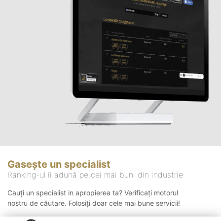
Gasește un specialist
Ranking-ul îi adună pe cei mai buni din industrie
Cauți un specialist in apropierea ta? Verificați motorul
nostru de căutare. Folosiți doar cele mai bune servicii!