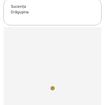
Suceviţa
Drăguşina