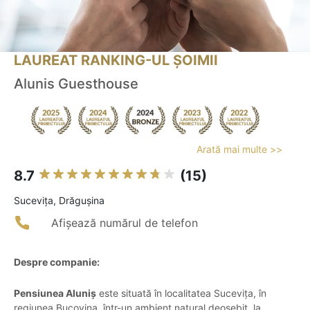
LAUREAT RANKING-UL ȘOIMII
Alunis Guesthouse
Arată mai multe >>
8.7
(15)
Suceviţa, Drăguşina
Afișează numărul de telefon
Despre companie:
Pensiunea Aluniș
este situată în localitatea Sucevița, în
regiunea Bucovina, într-un ambient natural deosebit, la