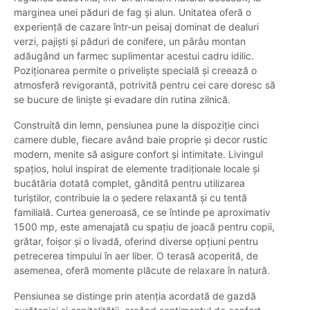
marginea unei păduri de fag și alun. Unitatea oferă o
experiență de cazare într-un peisaj dominat de dealuri
verzi, pajiști și păduri de conifere, un pârâu montan
adăugând un farmec suplimentar acestui cadru idilic.
Poziționarea permite o priveliște specială și creează o
atmosferă revigorantă, potrivită pentru cei care doresc să
se bucure de liniște și evadare din rutina zilnică.
Construită din lemn, pensiunea pune la dispoziție cinci
camere duble, fiecare având baie proprie și decor rustic
modern, menite să asigure confort și intimitate. Livingul
spațios, holul inspirat de elemente tradiționale locale și
bucătăria dotată complet, gândită pentru utilizarea
turiștilor, contribuie la o ședere relaxantă și cu tentă
familială. Curtea generoasă, ce se întinde pe aproximativ
1500 mp, este amenajată cu spațiu de joacă pentru copii,
grătar, foișor și o livadă, oferind diverse opțiuni pentru
petrecerea timpului în aer liber. O terasă acoperită, de
asemenea, oferă momente plăcute de relaxare în natură.
Pensiunea se distinge prin atenția acordată de gazdă