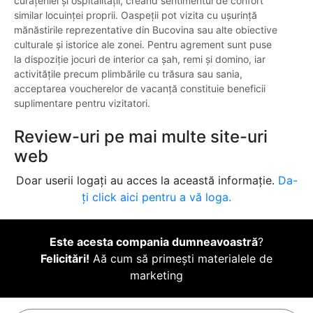
curățeniei și ospitalității, creând sentimentul de confort
similar locuinței proprii. Oaspeții pot vizita cu ușurință
mănăstirile reprezentative din Bucovina sau alte obiective
culturale și istorice ale zonei. Pentru agrement sunt puse
la dispoziție jocuri de interior ca șah, remi și domino, iar
activitățile precum plimbările cu trăsura sau sania,
acceptarea voucherelor de vacanță constituie beneficii
suplimentare pentru vizitatori.
Review-uri pe mai multe site-uri
web
Doar userii logați au acces la această informație.
Da-
ți click aici pentru a vă loga.
Este acesta compania dumneavoastră
?
Felicitări!
Aă cum să primești materialele de
marketing