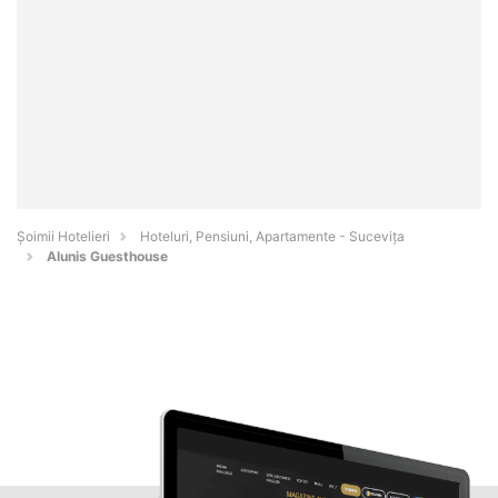
Șoimii Hotelieri
Hoteluri, Pensiuni, Apartamente - Suceviţa
Alunis Guesthouse