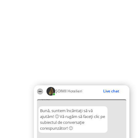
ȘOIMII Hotelieri
Live chat
01:40
Bună, suntem încântați să vă
ajutăm! 🙂 Vă rugăm să faceți clic pe
subiectul de conversație
corespunzător! 🙂