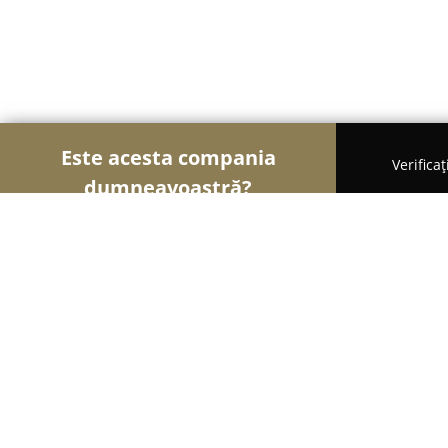
Este acesta compania
Verifica
dumneavoastră?
Șoimii Hotelieri
Hoteluri, Pensiuni, Apartamente 
Alma Via Guesthouse