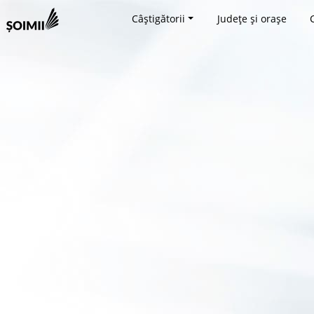
Câștigătorii
Județe și orașe