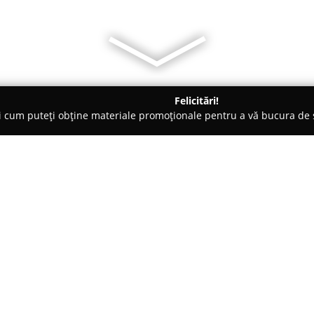
Felicitări!
ți cum puteți obține materiale promoționale pentru a vă bucura d
- Sibiu
Alma Via Guesthouse
Despre companie:
Amplasată în centrul Transilva
Sibiu,
Alma Via Guesthouse
est
autentică. Această unitate de c
construită în 1871, restaurată 
Arată mai multe >>