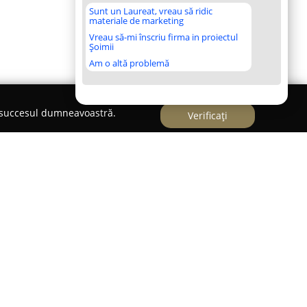
Sunt un Laureat, vreau să ridic
materiale de marketing
Vreau să-mi înscriu firma in proiectul
Șoimii
Am o altă problemă
e succesul dumneavoastră.
Verificați
niei, în satul Alma Vii din comuna Moșna, județul
e recunoscută pentru atmosfera sa liniștită și
azare se află într-o fostă fermă săsească
cu grijă și transformată într-o pensiune cu