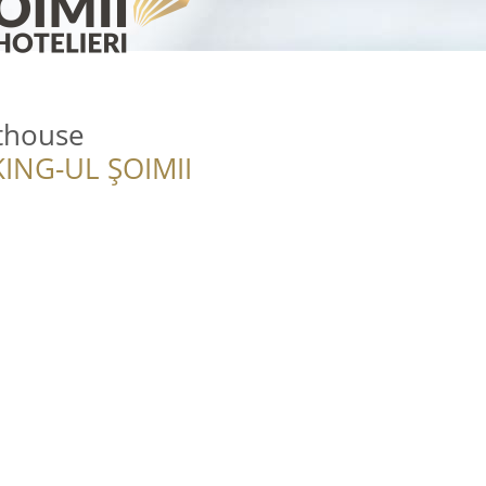
thouse
ING-UL ȘOIMII