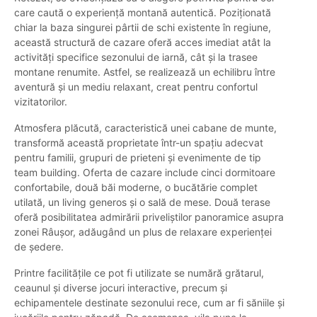
care caută o experiență montană autentică. Poziționată
chiar la baza singurei pârtii de schi existente în regiune,
această structură de cazare oferă acces imediat atât la
activități specifice sezonului de iarnă, cât și la trasee
montane renumite. Astfel, se realizează un echilibru între
aventură și un mediu relaxant, creat pentru confortul
vizitatorilor.
Atmosfera plăcută, caracteristică unei cabane de munte,
transformă această proprietate într-un spațiu adecvat
pentru familii, grupuri de prieteni și evenimente de tip
team building. Oferta de cazare include cinci dormitoare
confortabile, două băi moderne, o bucătărie complet
utilată, un living generos și o sală de mese. Două terase
oferă posibilitatea admirării priveliștilor panoramice asupra
zonei Râușor, adăugând un plus de relaxare experienței
de ședere.
Printre facilitățile ce pot fi utilizate se numără grătarul,
ceaunul și diverse jocuri interactive, precum și
echipamentele destinate sezonului rece, cum ar fi săniile și