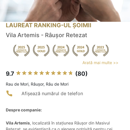
LAUREAT RANKING-UL ȘOIMII
Vila Artemis - Râușor Retezat
Arată mai multe >>
9.7
(80)
Rau de Mori, Râușor, Râu de Mori
Afișează numărul de telefon
Despre companie:
Vila Artemis
, localizată în stațiunea Râușor din Masivul
Retezat, se evidențiază ca o alegere potrivită pentru cei