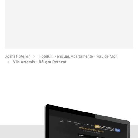
Șoimii Hotelieri
Hoteluri, Pensiuni, Apartamente - Rau de Mori
Vila Artemis - Râușor Retezat