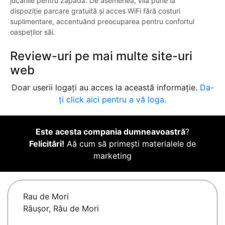
jucăriile pentru zăpadă. De asemenea, vila pune la
dispoziție parcare gratuită și acces WiFi fără costuri
suplimentare, accentuând preocuparea pentru confortul
oaspeților săi.
Review-uri pe mai multe site-uri
web
Doar userii logați au acces la această informație.
Da-
ți click aici pentru a vă loga.
Este acesta compania dumneavoastră
?
Felicitări!
Aă cum să primești materialele de
marketing
Rau de Mori
Râușor, Râu de Mori