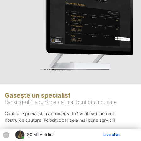
Gasește un specialist
Ranking-ul îi adună pe cei mai buni din industrie
Cauți un specialist in apropierea ta? Verificați motorul
nostru de căutare. Folosiți doar cele mai bune servicii!
ȘOIMII Hotelieri
Live chat
Căutare