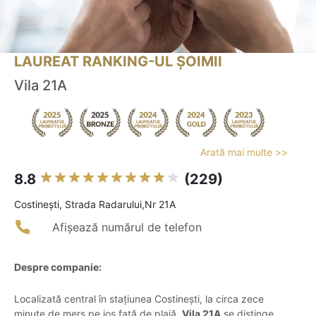
LAUREAT RANKING-UL ȘOIMII
Vila 21A
Arată mai multe >>
8.8
(229)
Costineşti, Strada Radarului,Nr 21A
Afișează numărul de telefon
Despre companie:
Localizată central în stațiunea Costinești, la circa zece
minute de mers pe jos față de plajă,
Vila 21A
se distinge