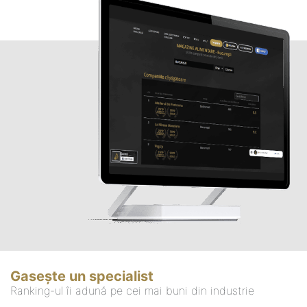
Gasește un specialist
Ranking-ul îi adună pe cei mai buni din industrie