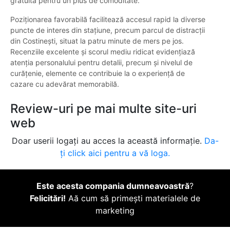
gratuită pentru un plus de comoditate.
Poziționarea favorabilă facilitează accesul rapid la diverse
puncte de interes din stațiune, precum parcul de distracții
din Costinești, situat la patru minute de mers pe jos.
Recenziile excelente și scorul mediu ridicat evidențiază
atenția personalului pentru detalii, precum și nivelul de
curățenie, elemente ce contribuie la o experiență de
cazare cu adevărat memorabilă.
Review-uri pe mai multe site-uri
web
Doar userii logați au acces la această informație.
Da-
ți click aici pentru a vă loga.
Este acesta compania dumneavoastră
?
Felicitări!
Aă cum să primești materialele de
marketing