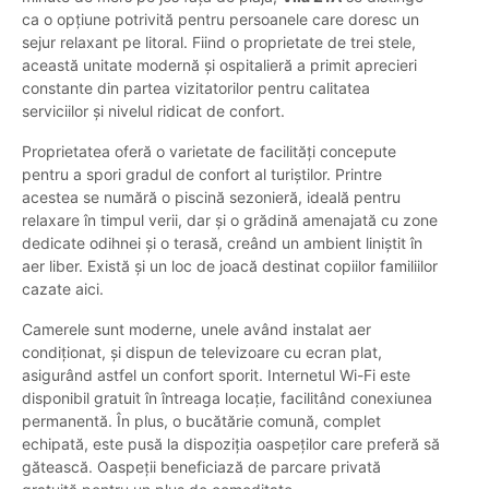
ca o opțiune potrivită pentru persoanele care doresc un
sejur relaxant pe litoral. Fiind o proprietate de trei stele,
această unitate modernă și ospitalieră a primit aprecieri
constante din partea vizitatorilor pentru calitatea
serviciilor și nivelul ridicat de confort.
Proprietatea oferă o varietate de facilități concepute
pentru a spori gradul de confort al turiștilor. Printre
acestea se numără o piscină sezonieră, ideală pentru
relaxare în timpul verii, dar și o grădină amenajată cu zone
dedicate odihnei și o terasă, creând un ambient liniștit în
aer liber. Există și un loc de joacă destinat copiilor familiilor
cazate aici.
Camerele sunt moderne, unele având instalat aer
condiționat, și dispun de televizoare cu ecran plat,
asigurând astfel un confort sporit. Internetul Wi-Fi este
disponibil gratuit în întreaga locație, facilitând conexiunea
permanentă. În plus, o bucătărie comună, complet
echipată, este pusă la dispoziția oaspeților care preferă să
gătească. Oaspeții beneficiază de parcare privată