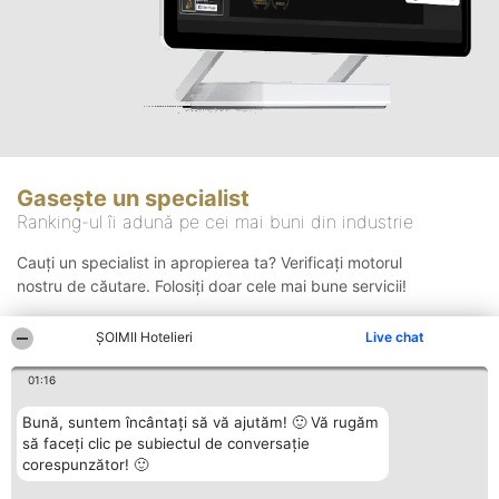
Gasește un specialist
Ranking-ul îi adună pe cei mai buni din industrie
Cauți un specialist in apropierea ta? Verificați motorul
nostru de căutare. Folosiți doar cele mai bune servicii!
ȘOIMII Hotelieri
Live chat
Căutare
01:16
Bună, suntem încântați să vă ajutăm! 🙂 Vă rugăm
să faceți clic pe subiectul de conversație
corespunzător! 🙂