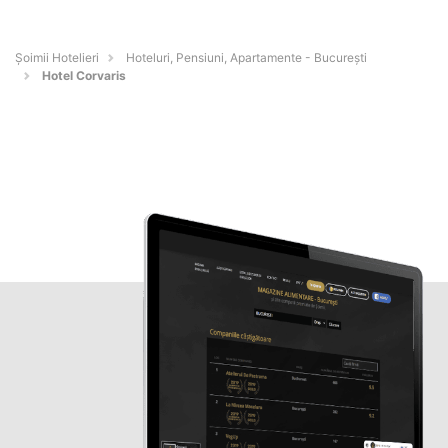
Șoimii Hotelieri
Hoteluri, Pensiuni, Apartamente - Bucureşti
Hotel Corvaris