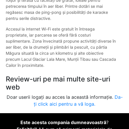
foișor și terasă cu facilități de grătar, ideale pentru
petrecerea timpului în aer liber. Printre dotări se mai
regăsesc masa de ping-pong și posibilități de karaoke
pentru serile distractive.
Accesul la internet Wi-Fi este gratuit în întreaga
proprietate, iar parcarea se oferă fără costuri
suplimentare. Zona învecinată propune activități diverse în
aer liber, de la drumeții și plimbări la pescuit, cu pârtia
Măgura situată la circa un kilometru și alte obiective
precum Lacul Glaciar Lala Mare, Munții Tibau sau Cascada
Cailor în proximitate.
Review-uri pe mai multe site-uri
web
Doar userii logați au acces la această informație.
Da-
ți click aici pentru a vă loga.
Este acesta compania dumneavoastră
?