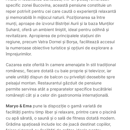
specific zonei Bucovina, această pensiune constituie un
reper potrivit pentru cei care caută o experiență relaxantă
și memorabilă în mijlocul naturii. Poziționarea sa între
munți, aproape de izvorul Bistriței Aurii și la baza Munților
Suhard, oferă un ambient liniștit, ideal pentru odihnă și
revitalizare. Apropierea de principalele stațiuni din
regiune, precum Vatra Dornei și Borșa, facilitează accesul
la numeroase obiective turistice și opțiuni de explorare a
împrejurimilor.
Cazarea este oferită în camere amenajate în stil tradițional
românesc, fiecare dotată cu baie proprie și televizor, iar
unele unități dispun de balcon cu priveliști deosebite spre
peisajul montan. Restaurantul găzduit de pensiune
permite servirea atât a preparatelor specifice bucătăriei
românești cât și a celor din gastronomia internațională.
Maryo & Ema
pune la dispoziție o gamă variată de
facilități pentru timp liber și relaxare, printre care o piscină
cu apă sărată, o saună și o sală de fitness dotată modern.
Grădina spațioasă include loc de joacă destinat copiilor,