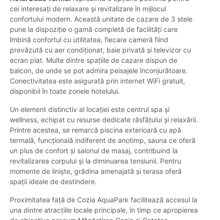
cei interesați de relaxare și revitalizare în mijlocul
confortului modern. Această unitate de cazare de 3 stele
pune la dispoziție o gamă completă de facilități care
îmbină confortul cu utilitatea, fiecare cameră fiind
prevăzută cu aer condiționat, baie privată și televizor cu
ecran plat. Multe dintre spațiile de cazare dispun de
balcon, de unde se pot admira peisajele înconjurătoare.
Conectivitatea este asigurată prin internet WiFi gratuit,
disponibil în toate zonele hotelului.
Un element distinctiv al locației este centrul spa și
wellness, echipat cu resurse dedicate răsfățului și relaxării.
Printre acestea, se remarcă piscina exterioară cu apă
termală, funcțională indiferent de anotimp, sauna ce oferă
un plus de confort și salonul de masaj, contribuind la
revitalizarea corpului și la diminuarea tensiunii. Pentru
momente de liniște, grădina amenajată și terasa oferă
spații ideale de destindere.
Proximitatea față de Cozia AquaPark facilitează accesul la
una dintre atracțiile locale principale, în timp ce apropierea