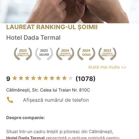
LAUREAT RANKING-UL ȘOIMII
Hotel Dada Termal
Arată mai multe >>
9
(1078)
Călimăneşti, Str. Calea lui Traian Nr. 810C
Afișează numărul de telefon
Despre companie:
Situat într-un cadru liniștit și pitoresc din Călimănești,
Hotel Dada Termal
reprezintă o opțiune potrivită pentru