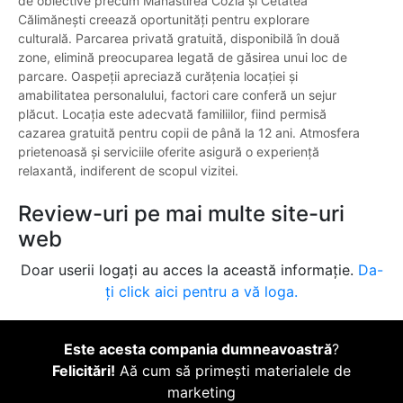
de obiective precum Mănăstirea Cozia și Cetatea
Călimănești creează oportunități pentru explorare
culturală. Parcarea privată gratuită, disponibilă în două
zone, elimină preocuparea legată de găsirea unui loc de
parcare. Oaspeții apreciază curățenia locației și
amabilitatea personalului, factori care conferă un sejur
plăcut. Locația este adecvată familiilor, fiind permisă
cazarea gratuită pentru copii de până la 12 ani. Atmosfera
prietenoasă și serviciile oferite asigură o experiență
relaxantă, indiferent de scopul vizitei.
Review-uri pe mai multe site-uri
web
Doar userii logați au acces la această informație.
Da-
ți click aici pentru a vă loga.
Este acesta compania dumneavoastră
?
Felicitări!
Aă cum să primești materialele de
marketing