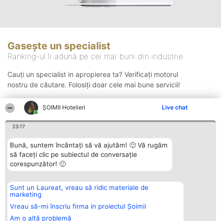
Gasește un specialist
Ranking-ul îi adună pe cei mai buni din industrie
Cauți un specialist in apropierea ta? Verificați motorul
nostru de căutare. Folosiți doar cele mai bune servicii!
ȘOIMII Hotelieri
Live chat
Căutare
23:17
Bună, suntem încântați să vă ajutăm! 🙂 Vă rugăm
să faceți clic pe subiectul de conversație
corespunzător! 🙂
Sunt un Laureat, vreau să ridic materiale de
Organizator Ranking
Plebiscyt
Contact
marketing
BRIGHT SOLUTIONS BR SRL
Câștigătorii
Contact
Aleea Timisul De Sus 2 Bl. A30
Lista Tuturor
Vreau să-mi înscriu firma in proiectul Șoimii
Sc. A Et. 4 Ap. 13 Cod 061952
Laureaților
Am o altă problemă
București
Reguli