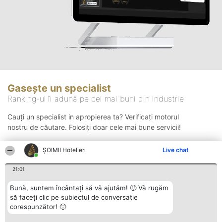
Gasește un specialist
Ranking-ul îi adună pe cei mai buni din industrie
Cauți un specialist in apropierea ta? Verificați motorul
nostru de căutare. Folosiți doar cele mai bune servicii!
ȘOIMII Hotelieri
Live chat
Căutare
21:01
Bună, suntem încântați să vă ajutăm! 🙂 Vă rugăm
să faceți clic pe subiectul de conversație
corespunzător! 🙂