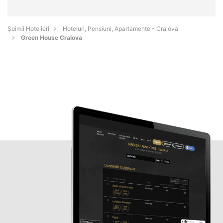
Șoimii Hotelieri
Hoteluri, Pensiuni, Apartamente - Craiova
Green House Craiova