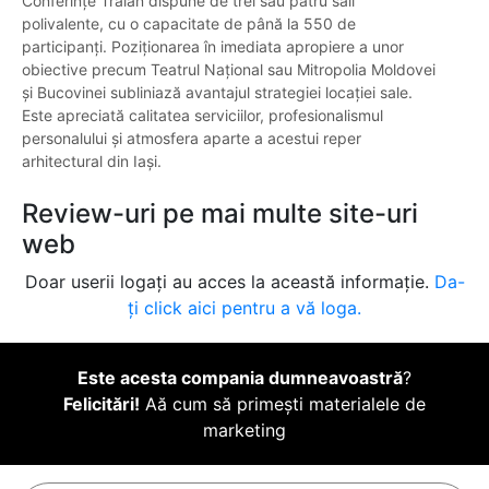
Conferințe Traian dispune de trei sau patru săli
polivalente, cu o capacitate de până la 550 de
participanți. Poziționarea în imediata apropiere a unor
obiective precum Teatrul Național sau Mitropolia Moldovei
și Bucovinei subliniază avantajul strategiei locației sale.
Este apreciată calitatea serviciilor, profesionalismul
personalului și atmosfera aparte a acestui reper
arhitectural din Iași.
Review-uri pe mai multe site-uri
web
Doar userii logați au acces la această informație.
Da-
ți click aici pentru a vă loga.
Este acesta compania dumneavoastră
?
Felicitări!
Aă cum să primești materialele de
marketing