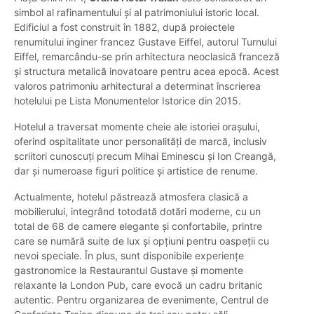
simbol al rafinamentului și al patrimoniului istoric local.
Edificiul a fost construit în 1882, după proiectele
renumitului inginer francez Gustave Eiffel, autorul Turnului
Eiffel, remarcându-se prin arhitectura neoclasică franceză
și structura metalică inovatoare pentru acea epocă. Acest
valoros patrimoniu arhitectural a determinat înscrierea
hotelului pe Lista Monumentelor Istorice din 2015.
Hotelul a traversat momente cheie ale istoriei orașului,
oferind ospitalitate unor personalități de marcă, inclusiv
scriitori cunoscuți precum Mihai Eminescu și Ion Creangă,
dar și numeroase figuri politice și artistice de renume.
Actualmente, hotelul păstrează atmosfera clasică a
mobilierului, integrând totodată dotări moderne, cu un
total de 68 de camere elegante și confortabile, printre
care se numără suite de lux și opțiuni pentru oaspeții cu
nevoi speciale. În plus, sunt disponibile experiențe
gastronomice la Restaurantul Gustave și momente
relaxante la London Pub, care evocă un cadru britanic
autentic. Pentru organizarea de evenimente, Centrul de