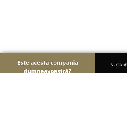
Este acesta compania
Verifica
dumneavoastră?
Șoimii Hotelieri
Hoteluri, Pensiuni, Apartamente
Pensiunea Floarea Soarelui