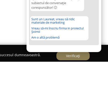
subiectul de conversație
corespunzător! 🙂
Sunt un Laureat, vreau să ridic
materiale de marketing
Vreau să-mi înscriu firma in proiectul
Șoimii
Am o altă problemă
e succesul dumneavoastră.
Verificați
uată în Brașov se distinge prin ospitalitatea sa,