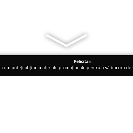
Felicitări!
ți cum puteți obține materiale promoționale pentru a vă bucura d
 - Braşov
Pensiunea Floarea Soarelui
Despre companie:
Pensiunea Floarea Soarelui
sit