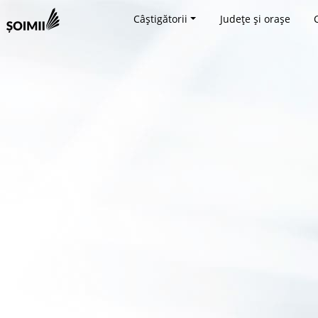
Câștigătorii
Județe și orașe