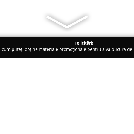
Felicitări!
ți cum puteți obține materiale promoționale pentru a vă bucura d
 - Recea
GHR Evenimente - Ghitta Hotel Restaurant
taurant
Despre companie:
GHR Evenimente – Ghitta Hote
hotelier din Recea, Maramureș, 
Mocirei nr. 1, pe ruta care lea
1991, complexul și-a diversifica
Arată mai multe >>