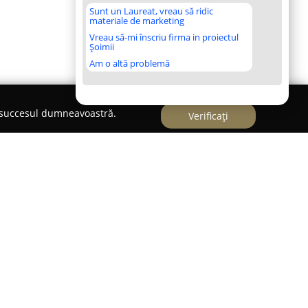
Sunt un Laureat, vreau să ridic
materiale de marketing
Vreau să-mi înscriu firma in proiectul
Șoimii
Am o altă problemă
e succesul dumneavoastră.
Verificați
l Restaurant
reprezintă un reper în domeniul
fiind amplasat într-o zonă strategică pe Aleea
gă orașele Baia Mare și Cluj. Începând cu anul
t gama de servicii, oferind în prezent soluții