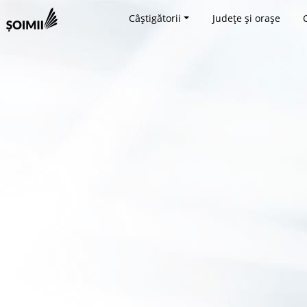
Câștigătorii
Județe și orașe