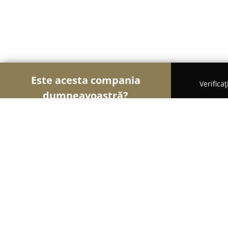
Este acesta compania
Verifica
dumneavoastră?
Șoimii Hotelieri
Hoteluri, Pensiuni, Apartamente
GHR Evenimente - Ghitta Hotel Res