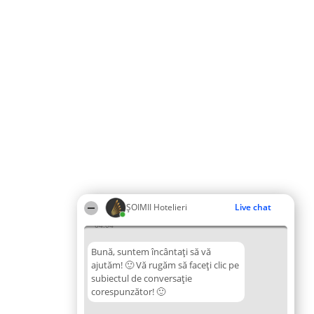
ȘOIMII Hotelieri
Live chat
04:04
Bună, suntem încântați să vă
ajutăm! 🙂 Vă rugăm să faceți clic pe
subiectul de conversație
corespunzător! 🙂