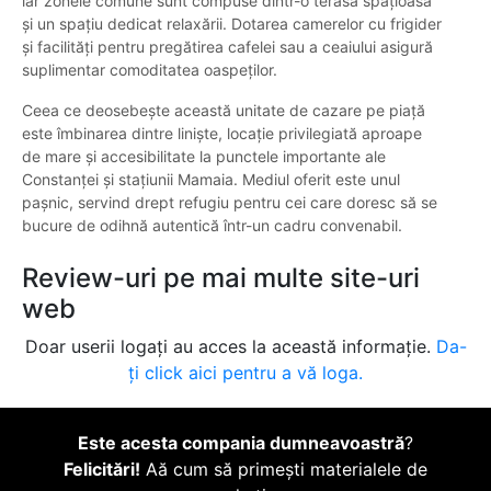
iar zonele comune sunt compuse dintr-o terasă spațioasă
și un spațiu dedicat relaxării. Dotarea camerelor cu frigider
și facilități pentru pregătirea cafelei sau a ceaiului asigură
suplimentar comoditatea oaspeților.
Ceea ce deosebește această unitate de cazare pe piață
este îmbinarea dintre liniște, locație privilegiată aproape
de mare și accesibilitate la punctele importante ale
Constanței și stațiunii Mamaia. Mediul oferit este unul
pașnic, servind drept refugiu pentru cei care doresc să se
bucure de odihnă autentică într-un cadru convenabil.
Review-uri pe mai multe site-uri
web
Doar userii logați au acces la această informație.
Da-
ți click aici pentru a vă loga.
Este acesta compania dumneavoastră
?
Felicitări!
Aă cum să primești materialele de