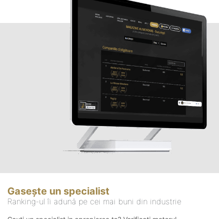
Gasește un specialist
Ranking-ul îi adună pe cei mai buni din industrie