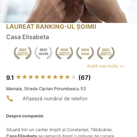
LAUREAT RANKING-UL ȘOIMII
Casa Elisabeta
Arată mai multe >>
9.1
(67)
Mamaia, Strada Ciprian Porumbescu 53
Afișează numărul de telefon
Despre companie:
Situată într-un cartier liniștit al Constanței, Tăbăcăriei,
Casa Elisabeta
se remarcă drept o opțiune de cazare