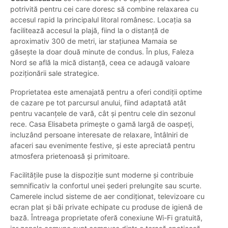
potrivită pentru cei care doresc să combine relaxarea cu
accesul rapid la principalul litoral românesc. Locația sa
facilitează accesul la plajă, fiind la o distanță de
aproximativ 300 de metri, iar stațiunea Mamaia se
găsește la doar două minute de condus. În plus, Faleza
Nord se află la mică distanță, ceea ce adaugă valoare
poziționării sale strategice.
Proprietatea este amenajată pentru a oferi condiții optime
de cazare pe tot parcursul anului, fiind adaptată atât
pentru vacanțele de vară, cât și pentru cele din sezonul
rece. Casa Elisabeta primește o gamă largă de oaspeți,
incluzând persoane interesate de relaxare, întâlniri de
afaceri sau evenimente festive, și este apreciată pentru
atmosfera prietenoasă și primitoare.
Facilitățile puse la dispoziție sunt moderne și contribuie
semnificativ la confortul unei șederi prelungite sau scurte.
Camerele includ sisteme de aer condiționat, televizoare cu
ecran plat și băi private echipate cu produse de igienă de
bază. Întreaga proprietate oferă conexiune Wi-Fi gratuită,