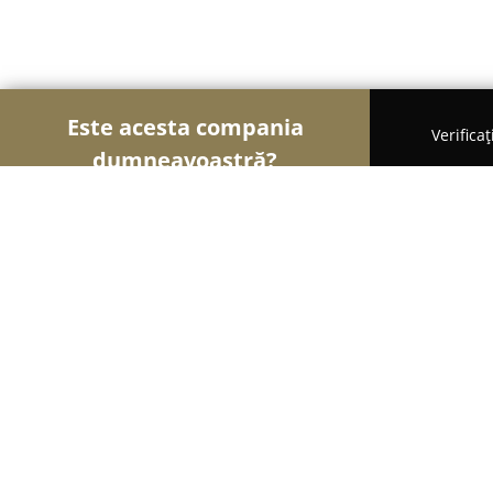
Este acesta compania
Verifica
dumneavoastră?
Șoimii Hotelieri
Hoteluri, Pensiuni, Apartamente
Casa Crina
8.1
(62)