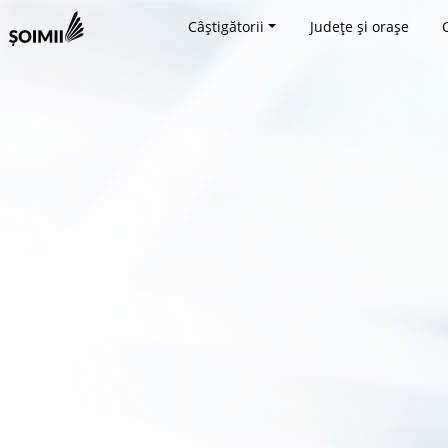
Câștigătorii
Județe și orașe