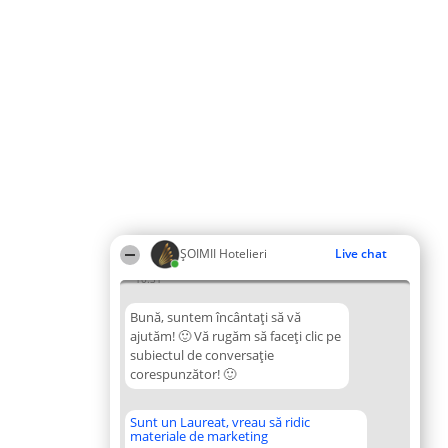
ȘOIMII Hotelieri
Live chat
10:31
Bună, suntem încântați să vă
ajutăm! 🙂 Vă rugăm să faceți clic pe
subiectul de conversație
corespunzător! 🙂
Sunt un Laureat, vreau să ridic
materiale de marketing