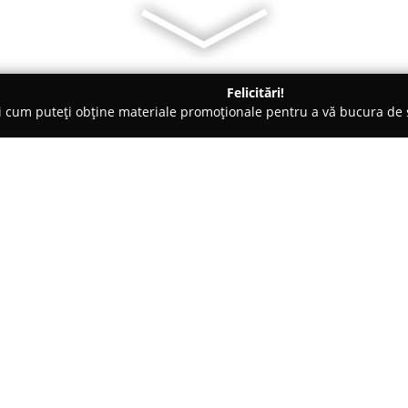
Felicitări!
ți cum puteți obține materiale promoționale pentru a vă bucura d
 - Băile Herculane
Casa Crina
Despre companie:
Amplasată într-un peisaj natur
Băile Herculane,
Casa Crina
pun
relaxării și recreerii. Locația 
stațiunii cu liniștea oferită de
Arată mai multe >>
atât la atracțiile zonei, cât și