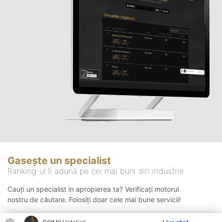
Gasește un specialist
Ranking-ul îi adună pe cei mai buni din industrie
Cauți un specialist in apropierea ta? Verificați motorul
nostru de căutare. Folosiți doar cele mai bune servicii!