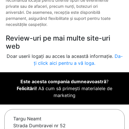
recomandă locația pentru diferite tipuri de evenimente
private sau de afaceri, precum nunți, botezuri ori
aniversări. De asemenea, recepția este disponibilă
permanent, asigurând flexibilitate și suport pentru toate
necesitățile oaspeților.
Review-uri pe mai multe site-uri
web
Doar userii logați au acces la această informație.
Da-
ți click aici pentru a vă loga.
Este acesta compania dumneavoastră
?
Felicitări!
Aă cum să primești materialele de
marketing
Targu Neamt
Strada Dumbravei nr 52