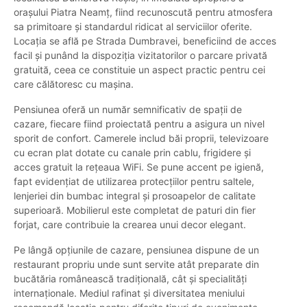
orașului Piatra Neamț, fiind recunoscută pentru atmosfera
sa primitoare și standardul ridicat al serviciilor oferite.
Locația se află pe Strada Dumbravei, beneficiind de acces
facil și punând la dispoziția vizitatorilor o parcare privată
gratuită, ceea ce constituie un aspect practic pentru cei
care călătoresc cu mașina.
Pensiunea oferă un număr semnificativ de spații de
cazare, fiecare fiind proiectată pentru a asigura un nivel
sporit de confort. Camerele includ băi proprii, televizoare
cu ecran plat dotate cu canale prin cablu, frigidere și
acces gratuit la rețeaua WiFi. Se pune accent pe igienă,
fapt evidențiat de utilizarea protecțiilor pentru saltele,
lenjeriei din bumbac integral și prosoapelor de calitate
superioară. Mobilierul este completat de paturi din fier
forjat, care contribuie la crearea unui decor elegant.
Pe lângă opțiunile de cazare, pensiunea dispune de un
restaurant propriu unde sunt servite atât preparate din
bucătăria românească tradițională, cât și specialități
internaționale. Mediul rafinat și diversitatea meniului