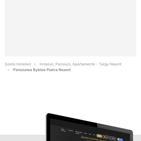
Șoimii Hotelieri
Hoteluri, Pensiuni, Apartamente - Targu Neamt
Pensiunea Byblos Piatra Neamt