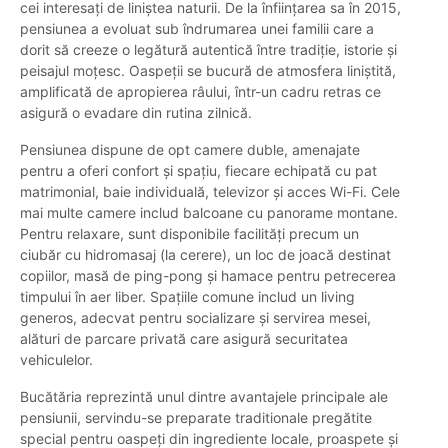
cei interesați de liniștea naturii. De la înființarea sa în 2015,
pensiunea a evoluat sub îndrumarea unei familii care a
dorit să creeze o legătură autentică între tradiție, istorie și
peisajul moțesc. Oaspeții se bucură de atmosfera liniștită,
amplificată de apropierea râului, într-un cadru retras ce
asigură o evadare din rutina zilnică.
Pensiunea dispune de opt camere duble, amenajate
pentru a oferi confort și spațiu, fiecare echipată cu pat
matrimonial, baie individuală, televizor și acces Wi-Fi. Cele
mai multe camere includ balcoane cu panorame montane.
Pentru relaxare, sunt disponibile facilități precum un
ciubăr cu hidromasaj (la cerere), un loc de joacă destinat
copiilor, masă de ping-pong și hamace pentru petrecerea
timpului în aer liber. Spațiile comune includ un living
generos, adecvat pentru socializare și servirea mesei,
alături de parcare privată care asigură securitatea
vehiculelor.
Bucătăria reprezintă unul dintre avantajele principale ale
pensiunii, servindu-se preparate traditionale pregătite
special pentru oaspeți din ingrediente locale, proaspete și