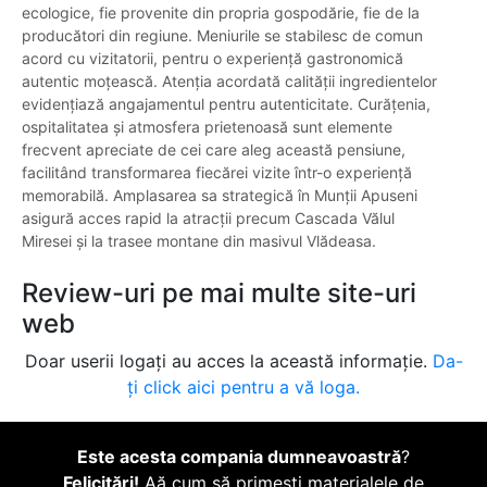
ecologice, fie provenite din propria gospodărie, fie de la
producători din regiune. Meniurile se stabilesc de comun
acord cu vizitatorii, pentru o experiență gastronomică
autentic moțească. Atenția acordată calității ingredientelor
evidențiază angajamentul pentru autenticitate. Curățenia,
ospitalitatea și atmosfera prietenoasă sunt elemente
frecvent apreciate de cei care aleg această pensiune,
facilitând transformarea fiecărei vizite într-o experiență
memorabilă. Amplasarea sa strategică în Munții Apuseni
asigură acces rapid la atracții precum Cascada Vălul
Miresei și la trasee montane din masivul Vlădeasa.
Review-uri pe mai multe site-uri
web
Doar userii logați au acces la această informație.
Da-
ți click aici pentru a vă loga.
Este acesta compania dumneavoastră
?
Felicitări!
Aă cum să primești materialele de