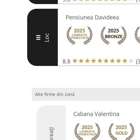
Pensiunea Davideea
Loc
III
8.8
(
Alte firme din zonă
Cabana Valentina
Laureați