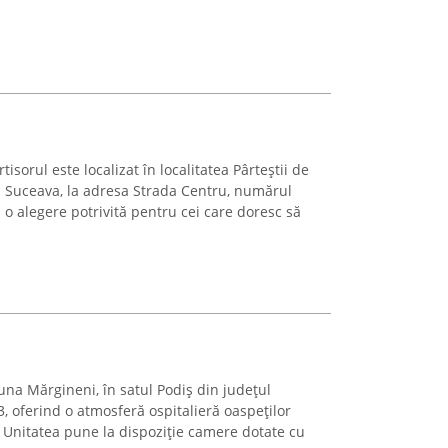
sorul este localizat în localitatea Pârteștii de
 Suceava, la adresa Strada Centru, numărul
 o alegere potrivită pentru cei care doresc să
una Mărgineni, în satul Podiș din județul
 oferind o atmosferă ospitalieră oaspeților
. Unitatea pune la dispoziție camere dotate cu