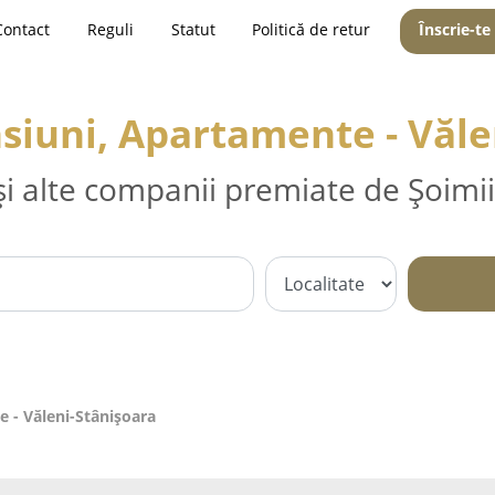
Contact
Reguli
Statut
Politică de retur
Înscrie-te
nsiuni, Apartamente - Văle
și alte companii premiate de Șoimii
e - Văleni-Stânişoara