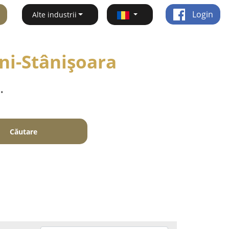
Login
Alte industrii
ni-Stânişoara
.
Căutare