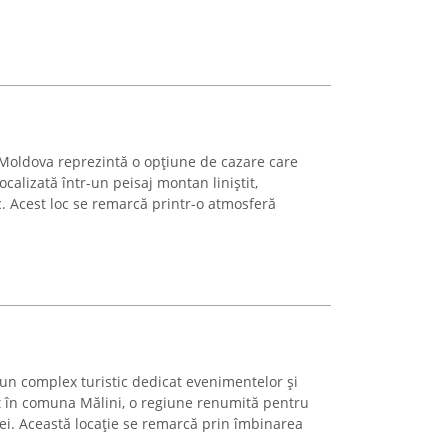
c Moldova reprezintă o opțiune de cazare care
ocalizată într-un peisaj montan liniștit,
. Acest loc se remarcă printr-o atmosferă
 un complex turistic dedicat evenimentelor și
at în comuna Mălini, o regiune renumită pentru
i. Această locație se remarcă prin îmbinarea