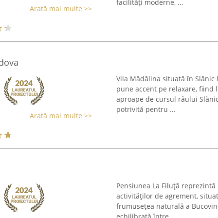
facilități moderne, ...
Arată mai multe >>
ldova
Vila Mădălina situată în Slăni
pune accent pe relaxare, fiind l
aproape de cursul râului Slănic
potrivită pentru ...
Arată mai multe >>
Pensiunea La Filuță reprezintă
activităților de agrement, situ
frumusețea naturală a Bucovine
echilibrată între ...