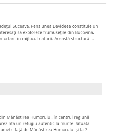
udețul Suceava, Pensiunea Davideea constituie un
nteresați să exploreze frumusețile din Bucovina,
nfortant în mijlocul naturii. Această structură ...
 din Mănăstirea Humorului, în centrul regiunii
rezintă un refugiu autentic la munte. Situată
ilometri față de Mănăstirea Humorului și la 7