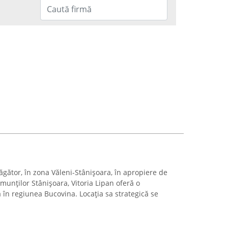
răgător, în zona Văleni-Stânișoara, în apropiere de
 munților Stânișoara, Vitoria Lipan oferă o
 în regiunea Bucovina. Locația sa strategică se