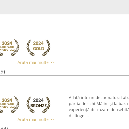
Arată mai multe >>
29)
Aflată într-un decor natural at
pârtia de schi Mălini și la baza
experiență de cazare deosebită
distinge ...
Arată mai multe >>
134)