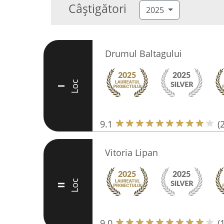
Câștigători
2025
Drumul Baltagului
Loc
I
9.1
(
Vitoria Lipan
Loc
II
9.0
(