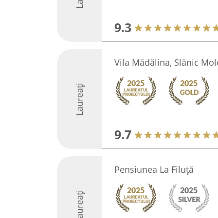
9.3
Vila Mădălina, Slănic Mo
Laureați
9.7
Pensiunea La Filuță
Laureați