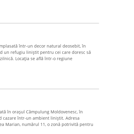
mplasată într-un decor natural deosebit, în
d un refugiu liniștit pentru cei care doresc să
ilnică. Locația se află într-o regiune
ată în orașul Câmpulung Moldovenesc, în
d cazare într-un ambient liniștit. Adresa
rea Marian, numărul 11, o zonă potrivită pentru