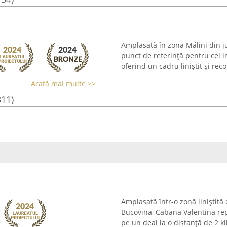
Amplasată în zona Mălini din j
punct de referință pentru cei i
oferind un cadru liniștit și reco
Arată mai multe >>
311)
Amplasată într-o zonă liniștită
Bucovina, Cabana Valentina rep
pe un deal la o distanță de 2 k