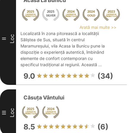
Acasa La Bunicu
Arată mai multe >>
Localizată în zona pitorească a localității
Loc
II
Săliștea de Sus, situată în centrul
Maramureșului, vila Acasa la Bunicu pune la
dispoziție o experiență autentică, îmbinând
elemente de confort contemporan cu
specificul tradițional al regiunii. Această ...
9.0
(34)
Căsuța Vântului
Loc
III
8.5
(6)