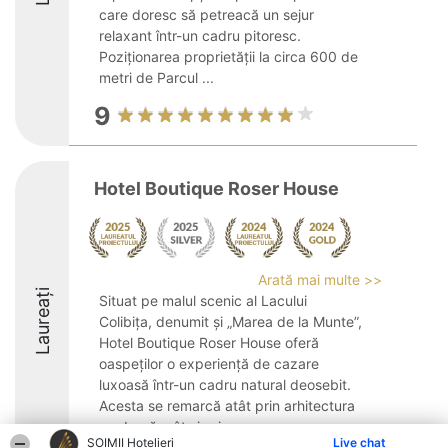
care doresc să petreacă un sejur
relaxant într-un cadru pitoresc.
Poziționarea proprietății la circa 600 de
metri de Parcul ...
9
Hotel Boutique Roser House
Arată mai multe >>
Laureați
Situat pe malul scenic al Lacului
Colibița, denumit și „Marea de la Munte”,
Hotel Boutique Roser House oferă
oaspeților o experiență de cazare
luxoasă într-un cadru natural deosebit.
Acesta se remarcă atât prin arhitectura
modernă, cât și prin ...
ȘOIMII Hotelieri
Live chat