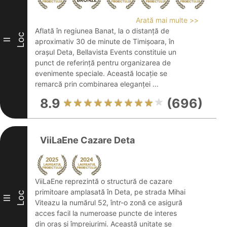
Arată mai multe >>
Aflată în regiunea Banat, la o distanță de
Loc
II
aproximativ 30 de minute de Timișoara, în
orașul Deta, Bellavista Events constituie un
punct de referință pentru organizarea de
evenimente speciale. Această locație se
remarcă prin combinarea eleganței ...
8.9
(696)
ViiLaEne Cazare Deta
ViiLaEne reprezintă o structură de cazare
primitoare amplasată în Deta, pe strada Mihai
Loc
III
Viteazu la numărul 52, într-o zonă ce asigură
acces facil la numeroase puncte de interes
din oraș și împrejurimi. Această unitate se