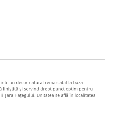
 într-un decor natural remarcabil la baza
ă liniștită și servind drept punct optim pentru
ii Țara Hațegului. Unitatea se află în localitatea