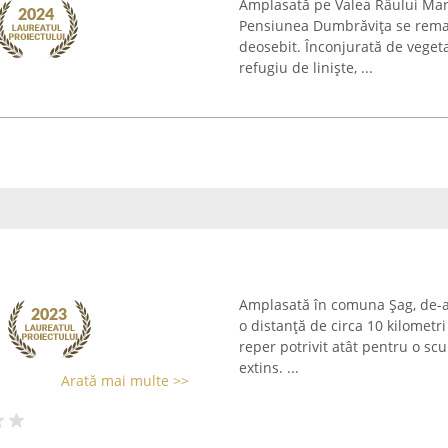
Amplasată pe Valea Râului Mare 
Pensiunea Dumbrăvița se remar
deosebit. Înconjurată de veget
refugiu de liniște, ...
Amplasată în comuna Șag, de-a 
o distanță de circa 10 kilometr
reper potrivit atât pentru o sc
extins. ...
Arată mai multe >>