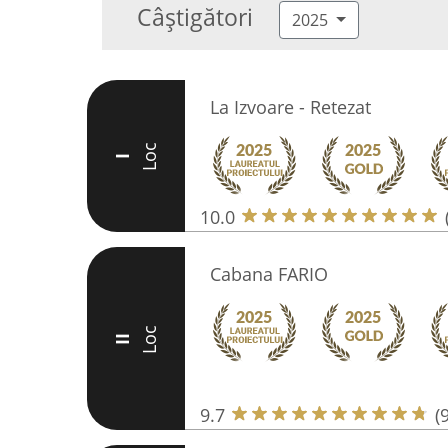
Câștigători
2025
La Izvoare - Retezat
Loc
I
10.0
Cabana FARIO
Loc
II
9.7
(