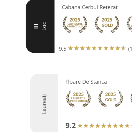
Cabana Cerbul Retezat
Loc
III
9.5
(
Floare De Stanca
Laureați
9.2