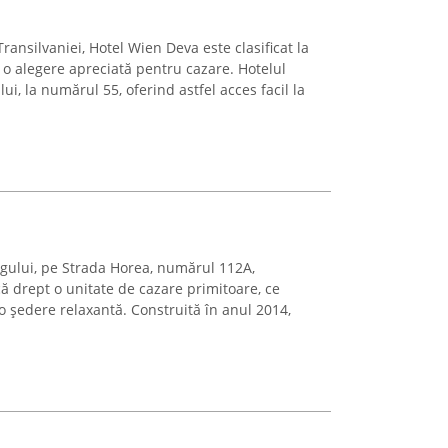
Transilvaniei, Hotel Wien Deva este clasificat la
 o alegere apreciată pentru cazare. Hotelul
ui, la numărul 55, oferind astfel acces facil la
egului, pe Strada Horea, numărul 112A,
ă drept o unitate de cazare primitoare, ce
o ședere relaxantă. Construită în anul 2014,