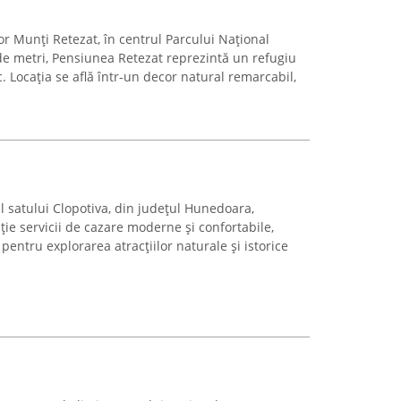
r Munți Retezat, în centrul Parcului Național
 de metri, Pensiunea Retezat reprezintă un refugiu
. Locația se află într-un decor natural remarcabil,
al satului Clopotiva, din județul Hunedoara,
ie servicii de cazare moderne și confortabile,
pentru explorarea atracțiilor naturale și istorice