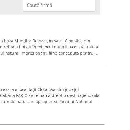
la baza Munților Retezat, în satul Clopotiva din
refugiu liniștit în mijlocul naturii. Această unitate
ul natural impresionant, fiind concepută pentru ...
ească a localității Clopotiva, din județul
Cabana FARIO se remarcă drept o destinație ideală
ucure de natură în apropierea Parcului Național