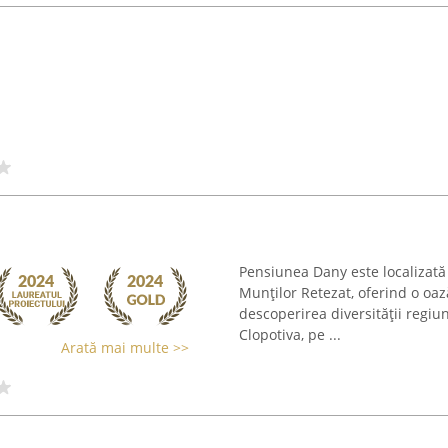
Pensiunea Dany este localizată
Munților Retezat, oferind o oaz
descoperirea diversității regiun
Clopotiva, pe ...
Arată mai multe >>