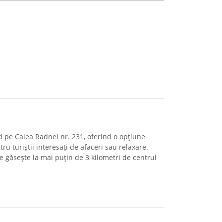
ad pe Calea Radnei nr. 231, oferind o opțiune
u turiștii interesați de afaceri sau relaxare.
 se găsește la mai puțin de 3 kilometri de centrul