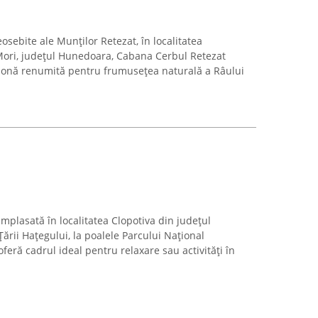
eosebite ale Munților Retezat, în localitatea
ori, județul Hunedoara, Cabana Cerbul Retezat
o zonă renumită pentru frumusețea naturală a Râului
mplasată în localitatea Clopotiva din județul
ării Hațegului, la poalele Parcului Național
feră cadrul ideal pentru relaxare sau activități în