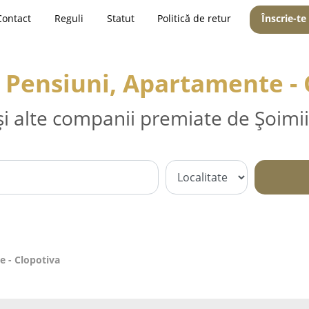
Contact
Reguli
Statut
Politică de retur
Înscrie-te
, Pensiuni, Apartamente - 
și alte companii premiate de Șoimii
e - Clopotiva