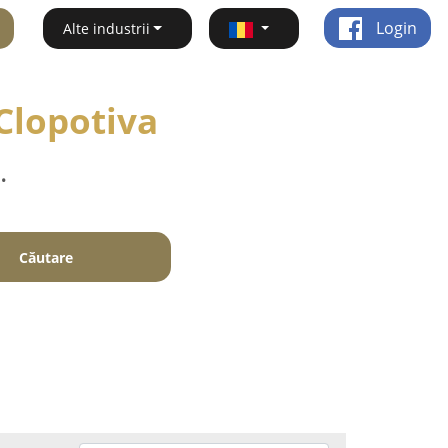
Login
Alte industrii
Clopotiva
.
Căutare