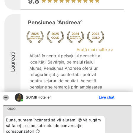
9.8
Pensiunea °Andreea°
Arată mai multe >>
Laureați
Aflată în centrul peisajului deosebit al
localității Săvârșin, pe malul râului
Mureș, Pensiunea Andreea oferă un
refugiu liniștit și confortabil potrivit
pentru sejururi de neuitat. Această
pensiune se remarcă prin amplasarea
avantajoasă, la ...
ȘOIMII Hotelieri
Live chat
9.3
09:00
Bună, suntem încântați să vă ajutăm! 🙂 Vă rugăm
Organizator Ranking
Plebiscyt
Contact
să faceți clic pe subiectul de conversație
BRIGHT SOLUTIONS BR SRL
Câștigătorii
Contact
corespunzător! 🙂