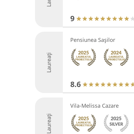
9
Pensiunea Sașilor
Laureați
8.6
Vila-Melissa Cazare
Laureați