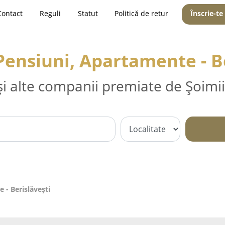
Contact
Reguli
Statut
Politică de retur
Înscrie-te
Pensiuni, Apartamente - B
și alte companii premiate de Șoimii
 - Berislăveşti