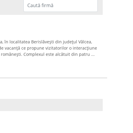
, în localitatea Berislăvești din județul Vâlcea,
 de vacanță ce propune vizitatorilor o interacțiune
e românești. Complexul este alcătuit din patru ...