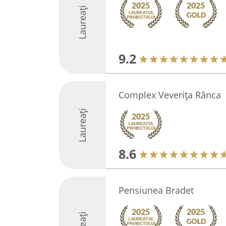
Laureați
9.2
Complex Veverița Rânca
Laureați
8.6
Pensiunea Bradet