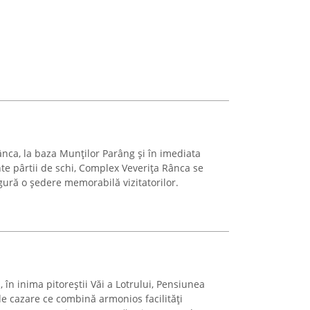
ânca, la baza Munților Parâng și în imediata
te pârtii de schi, Complex Veverița Rânca se
gură o ședere memorabilă vizitatorilor.
 în inima pitoreștii Văi a Lotrului, Pensiunea
de cazare ce combină armonios facilități