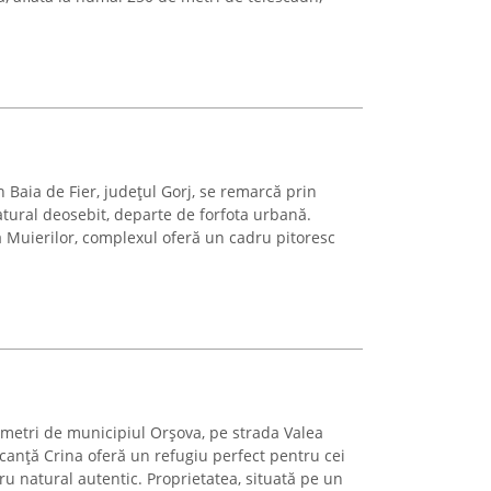
 Baia de Fier, județul Gorj, se remarcă prin
tural deosebit, departe de forfota urbană.
ra Muierilor, complexul oferă un cadru pitoresc
ometri de municipiul Orșova, pe strada Valea
canță Crina oferă un refugiu perfect pentru cei
ru natural autentic. Proprietatea, situată pe un