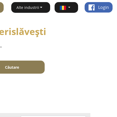
Login
Alte industrii
erislăveşti
.
Căutare