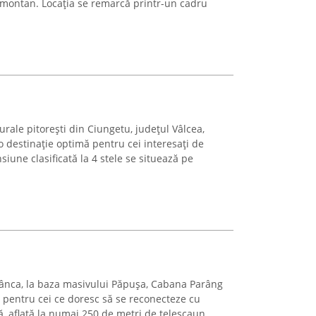
montan. Locația se remarcă printr-un cadru
urale pitorești din Ciungetu, județul Vâlcea,
o destinație optimă pentru cei interesați de
siune clasificată la 4 stele se situează pe
 Rânca, la baza masivului Păpușa, Cabana Parâng
tă pentru cei ce doresc să se reconecteze cu
ă, aflată la numai 250 de metri de telescaun,