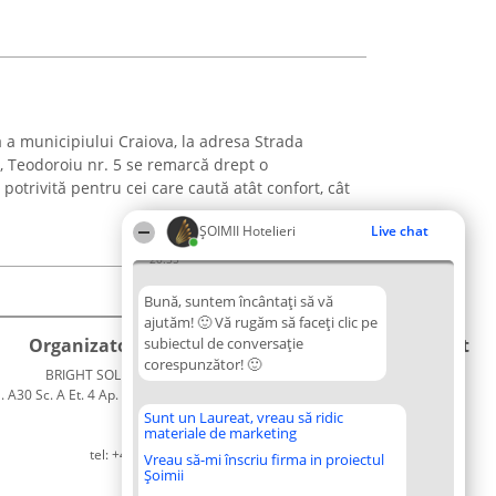
ă a municipiului Craiova, la adresa Strada
 Teodoroiu nr. 5 se remarcă drept o
potrivită pentru cei care caută atât confort, cât
ȘOIMII Hotelieri
Live chat
20:55
Bună, suntem încântați să vă
ajutăm! 🙂 Vă rugăm să faceți clic pe
Organizator Ranking
subiectul de conversație
Plebiscyt
Contact
corespunzător! 🙂
BRIGHT SOLUTIONS BR SRL
Câștigătorii
Contact
. A30 Sc. A Et. 4 Ap. 13 Cod 061952
Lista
București
Tuturor
Sunt un Laureat, vreau să ridic
materiale de marketing
CUI 36737675
Laureaților
tel: +40 770 990 492
Reguli
Vreau să-mi înscriu firma in proiectul
Șoimii
Statut
Politica de