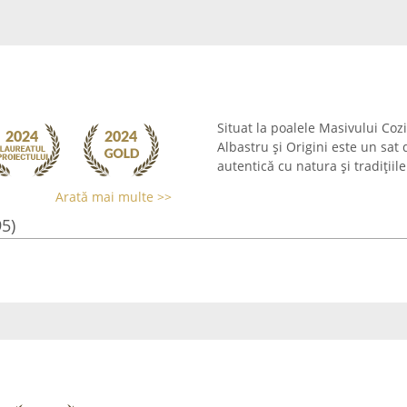
Situat la poalele Masivului Cozia
Albastru și Origini este un sat
autentică cu natura și tradițiil
Arată mai multe >>
95)