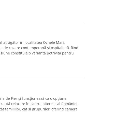
 atrăgător în localitatea Ocnele Mari,
ie de cazare contemporană și ospitalieră, fiind
siune constituie o variantă potrivită pentru
aia de Fier și funcționează ca o opțiune
e caută relaxare în cadrul pitoresc al României.
ât familiilor, cât și grupurilor, oferind camere