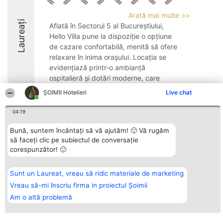
Arată mai multe >>
Laureați
Aflată în Sectorul 5 al Bucureștiului,
Hello Villa pune la dispoziție o opțiune
de cazare confortabilă, menită să ofere
relaxare în inima orașului. Locația se
evidențiază printr-o ambianță
ospitalieră și dotări moderne, care
răspund exigențelor ...
ȘOIMII Hotelieri
Live chat
8.4
04:19
Bună, suntem încântați să vă ajutăm! 🙂 Vă rugăm
să faceți clic pe subiectul de conversație
Organizator Ranking
Plebiscyt
Contact
corespunzător! 🙂
BRIGHT SOLUTIONS BR SRL
Câștigătorii
Contact
Aleea Timisul De Sus 2 Bl. A30
Lista Tuturor
Sc. A Et. 4 Ap. 13 Cod 061952
Laureaților
București
Reguli
Sunt un Laureat, vreau să ridic materiale de marketing
CUI 36737675
Statut
Vreau să-mi înscriu firma in proiectul Șoimii
tel: +40 770 990 492
Politica de
confidențialitate
Am o altă problemă