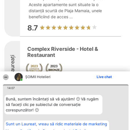
Aceste apartamente sunt situate la o
distanță scurtă de Plaja Mamaia, unele
beneficiind de acces ...
8.7
Complex Riverside - Hotel &
Restaurant
Laureați
ȘOIMII Hotelieri
Live chat
14:07
Bună, suntem încântați să vă ajutăm! 🙂 Vă rugăm
Organizator Ranking
Plebiscyt
Contact
să faceți clic pe subiectul de conversație
BRIGHT SOLUTIONS BR SRL
Câștigătorii
Contact
corespunzător! 🙂
Aleea Timisul De Sus 2 Bl. A30
Lista Tuturor
Sc. A Et. 4 Ap. 13 Cod 061952
Laureaților
București
Reguli
Sunt un Laureat, vreau să ridic materiale de marketing
CUI 36737675
Statut